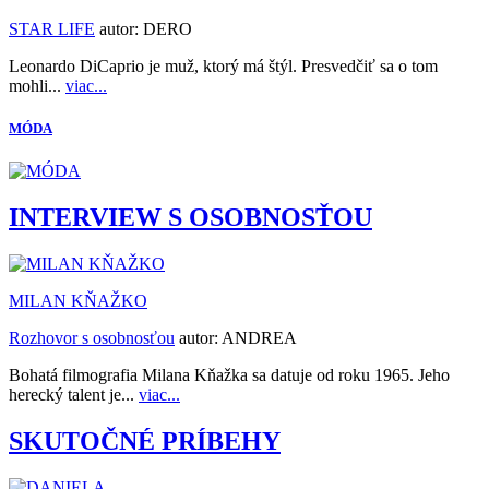
STAR LIFE
autor:
DERO
Leonardo DiCaprio je muž, ktorý má štýl. Presvedčiť sa o tom
mohli...
viac...
MÓDA
INTERVIEW S OSOBNOSŤOU
MILAN KŇAŽKO
Rozhovor s osobnosťou
autor:
ANDREA
Bohatá filmografia Milana Kňažka sa datuje od roku 1965. Jeho
herecký talent je...
viac...
SKUTOČNÉ PRÍBEHY