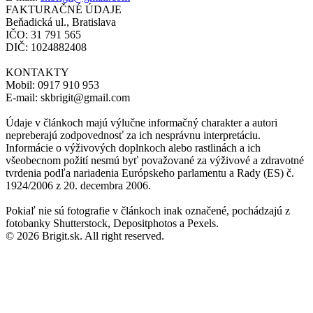
FAKTURAČNÉ ÚDAJE
Beňadická ul., Bratislava
IČO: 31 791 565
DIČ: 1024882408
KONTAKTY
Mobil: 0917 910 953
E-mail: skbrigit@gmail.com
Údaje v článkoch majú výlučne informačný charakter a autori
nepreberajú zodpovednosť za ich nesprávnu interpretáciu.
Informácie o výživových doplnkoch alebo rastlinách a ich
všeobecnom požití nesmú byť považované za výživové a zdravotné
tvrdenia podľa nariadenia Európskeho parlamentu a Rady (ES) č.
1924/2006 z 20. decembra 2006.
Pokiaľ nie sú fotografie v článkoch inak označené, pochádzajú z
fotobanky Shutterstock, Depositphotos a Pexels.
© 2026 Brigit.sk. All right reserved.