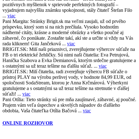
pozitívnych myšlienok v sprievode perfektných fotografií –
vyjadrujem najvyššiu známku spokojnosti, stály čitateľ Štefan Filo
...
viac
Pani Margita:
Stránky Brigit.sk ma veľmi zaujali, už od prvého
príspevku, ktorý som si na nich prečítala. Vysoko hodnotím
nádherné citáty, krásne a moderné obrázky a všetko poučné aj
zábavné, čo ponúkate. Zostaňte takí, akí ste a určite si vždy na Vás
rada kliknem! Gita Jančeková ...
viac
BRIGIT.SK:
Milí naši priaznivci, zverejňujeme výhercov súťaže na
FB o tri elektrické žehličky. Sú nimi naši čitatelia: Eva Petrujová,
Hanička Szabova a Evka Demianová, ktorým srdečne gratulujeme a
s ostatnými sa už teraz tešíme na ďalšiu súťaž. ...
viac
BRIGIT.SK:
Milí čitatelia, radi zverejňuje výhercu FB súťaže o
prístroj PLAY na výrobu perlivej vody, v hodnote 84,99 EUR, od
spoločnosti SodaStream, ktorou je Anna Krčmárová. Výherkyni
gratulujeme a s ostatnými sa už teraz tešíme na stretnutie v ďalšej
súťaži! ...
viac
Pani Otília:
Tieto stránky sú pre mňa zaujímavé, zábavné, aj poučné.
Prajem vám veľa úspechov a skvelých nápadov do ďalšieho
obdobia, Vaša čitateľka Otília Bačová ...
viac
ONLINE ROZHOVOR