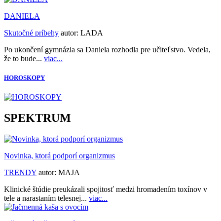
DANIELA
Skutočné príbehy
autor:
LADA
Po ukončení gymnázia sa Daniela rozhodla pre učiteľstvo. Vedela,
že to bude...
viac...
HOROSKOPY
SPEKTRUM
Novinka, ktorá podporí organizmus
TRENDY
autor:
MAJA
Klinické štúdie preukázali spojitosť medzi hromadením toxínov v
tele a narastaním telesnej...
viac...