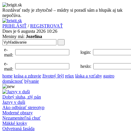
Rozdávať rady je zbytočné – múdry si poradí sám a hlupák aj tak
nepočúva.
PRIHLÁSIŤ
/
REGISTROVAŤ
Dnes je 6 augusta 2026 10:26
Meniny má:
Jozefína
e-
login:
mail:
e-
heslo:
mail:
home
krása a zdravie
životný štýl
relax
láska a vzťahy
gastro
domácnosť
bývanie
Dobrý sluha, zlý pán
Jazvy v duši
Ako odbúrať stereotyp
Moderné obrazy
Nezameniteľná chuť
Mäkké kroky
Odvetraná fasáda