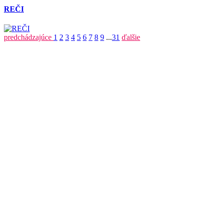
REČI
predchádzajúce
1
2
3
4
5
6
7
8
9
...
31
ďalšie