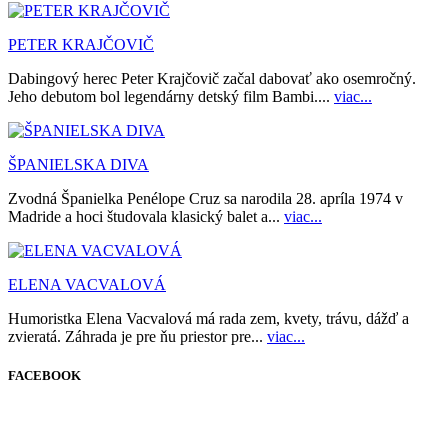
PETER KRAJČOVIČ
Dabingový herec Peter Krajčovič začal dabovať ako osemročný.
Jeho debutom bol legendárny detský film Bambi....
viac...
ŠPANIELSKA DIVA
Zvodná Španielka Penélope Cruz sa narodila 28. apríla 1974 v
Madride a hoci študovala klasický balet a...
viac...
ELENA VACVALOVÁ
Humoristka Elena Vacvalová má rada zem, kvety, trávu, dážď a
zvieratá. Záhrada je pre ňu priestor pre...
viac...
FACEBOOK