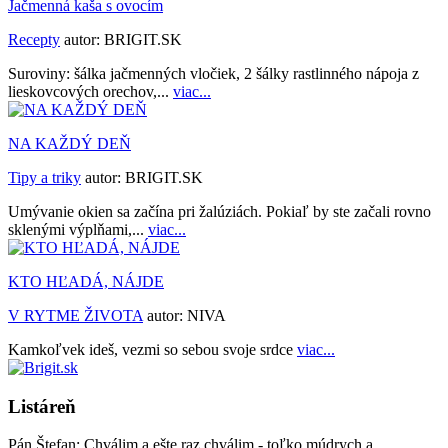
Jačmenná kaša s ovocím
Recepty
autor:
BRIGIT.SK
Suroviny: šálka jačmenných vločiek, 2 šálky rastlinného nápoja z
lieskovcových orechov,...
viac...
NA KAŽDÝ DEŇ
Tipy a triky
autor:
BRIGIT.SK
Umývanie okien sa začína pri žalúziách. Pokiaľ by ste začali rovno
sklenými výplňami,...
viac...
KTO HĽADÁ, NÁJDE
V RYTME ŽIVOTA
autor:
NIVA
Kamkoľvek ideš, vezmi so sebou svoje srdce
viac...
Listáreň
Pán Štefan:
Chválim a ešte raz chválim - toľko múdrych a