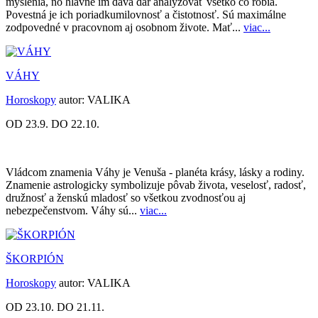
myslenia, no hlavne im dáva dar analyzovať všetko čo robia.
Povestná je ich poriadkumilovnosť a čistotnosť. Sú maximálne
zodpovedné v pracovnom aj osobnom živote. Mať...
viac...
VÁHY
Horoskopy
autor:
VALIKA
OD 23.9. DO 22.10.
Vládcom znamenia Váhy je Venuša - planéta krásy, lásky a rodiny.
Znamenie astrologicky symbolizuje pôvab života, veselosť, radosť,
družnosť a ženskú mladosť so všetkou zvodnosťou aj
nebezpečenstvom. Váhy sú...
viac...
ŠKORPIÓN
Horoskopy
autor:
VALIKA
OD 23.10. DO 21.11.