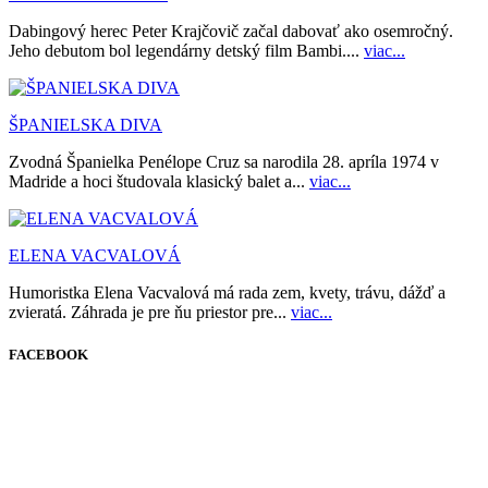
Dabingový herec Peter Krajčovič začal dabovať ako osemročný.
Jeho debutom bol legendárny detský film Bambi....
viac...
ŠPANIELSKA DIVA
Zvodná Španielka Penélope Cruz sa narodila 28. apríla 1974 v
Madride a hoci študovala klasický balet a...
viac...
ELENA VACVALOVÁ
Humoristka Elena Vacvalová má rada zem, kvety, trávu, dážď a
zvieratá. Záhrada je pre ňu priestor pre...
viac...
FACEBOOK