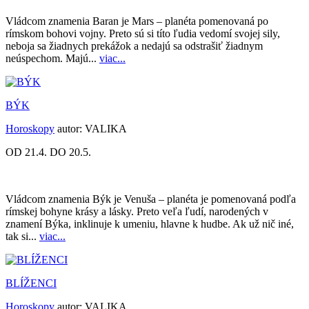
Vládcom znamenia Baran je Mars – planéta pomenovaná po
rímskom bohovi vojny. Preto sú si títo ľudia vedomí svojej sily,
neboja sa žiadnych prekážok a nedajú sa odstrašiť žiadnym
neúspechom. Majú...
viac...
BÝK
Horoskopy
autor:
VALIKA
OD 21.4. DO 20.5.
Vládcom znamenia Býk je Venuša – planéta je pomenovaná podľa
rímskej bohyne krásy a lásky. Preto veľa ľudí, narodených v
znamení Býka, inklinuje k umeniu, hlavne k hudbe. Ak už nič iné,
tak si...
viac...
BLÍŽENCI
Horoskopy
autor:
VALIKA