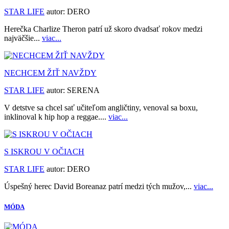
STAR LIFE
autor:
DERO
Herečka Charlize Theron patrí už skoro dvadsať rokov medzi
najväčšie...
viac...
NECHCEM ŽIŤ NAVŽDY
STAR LIFE
autor:
SERENA
V detstve sa chcel sať učiteľom angličtiny, venoval sa boxu,
inklinoval k hip hop a reggae....
viac...
S ISKROU V OČIACH
STAR LIFE
autor:
DERO
Úspešný herec David Boreanaz patrí medzi tých mužov,...
viac...
MÓDA