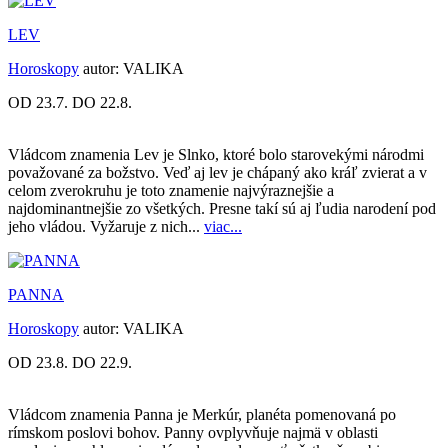
LEV
Horoskopy
autor:
VALIKA
OD 23.7. DO 22.8.
Vládcom znamenia Lev je Slnko, ktoré bolo starovekými národmi
považované za božstvo. Veď aj lev je chápaný ako kráľ zvierat a v
celom zverokruhu je toto znamenie najvýraznejšie a
najdominantnejšie zo všetkých. Presne takí sú aj ľudia narodení pod
jeho vládou. Vyžaruje z nich...
viac...
PANNA
Horoskopy
autor:
VALIKA
OD 23.8. DO 22.9.
Vládcom znamenia Panna je Merkúr, planéta pomenovaná po
rímskom poslovi bohov. Panny ovplyvňuje najmä v oblasti