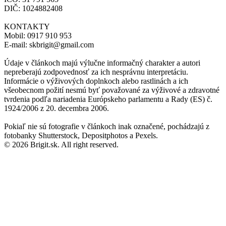
DIČ: 1024882408
KONTAKTY
Mobil: 0917 910 953
E-mail: skbrigit@gmail.com
Údaje v článkoch majú výlučne informačný charakter a autori
nepreberajú zodpovednosť za ich nesprávnu interpretáciu.
Informácie o výživových doplnkoch alebo rastlinách a ich
všeobecnom požití nesmú byť považované za výživové a zdravotné
tvrdenia podľa nariadenia Európskeho parlamentu a Rady (ES) č.
1924/2006 z 20. decembra 2006.
Pokiaľ nie sú fotografie v článkoch inak označené, pochádzajú z
fotobanky Shutterstock, Depositphotos a Pexels.
© 2026 Brigit.sk. All right reserved.