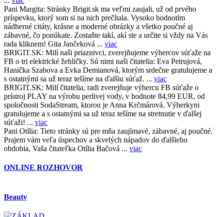
...
viac
Pani Margita:
Stránky Brigit.sk ma veľmi zaujali, už od prvého
príspevku, ktorý som si na nich prečítala. Vysoko hodnotím
nádherné citáty, krásne a moderné obrázky a všetko poučné aj
zábavné, čo ponúkate. Zostaňte takí, akí ste a určite si vždy na Vás
rada kliknem! Gita Jančeková ...
viac
BRIGIT.SK:
Milí naši priaznivci, zverejňujeme výhercov súťaže na
FB o tri elektrické žehličky. Sú nimi naši čitatelia: Eva Petrujová,
Hanička Szabova a Evka Demianová, ktorým srdečne gratulujeme a
s ostatnými sa už teraz tešíme na ďalšiu súťaž. ...
viac
BRIGIT.SK:
Milí čitatelia, radi zverejňuje výhercu FB súťaže o
prístroj PLAY na výrobu perlivej vody, v hodnote 84,99 EUR, od
spoločnosti SodaStream, ktorou je Anna Krčmárová. Výherkyni
gratulujeme a s ostatnými sa už teraz tešíme na stretnutie v ďalšej
súťaži! ...
viac
Pani Otília:
Tieto stránky sú pre mňa zaujímavé, zábavné, aj poučné.
Prajem vám veľa úspechov a skvelých nápadov do ďalšieho
obdobia, Vaša čitateľka Otília Bačová ...
viac
ONLINE ROZHOVOR
Beauty