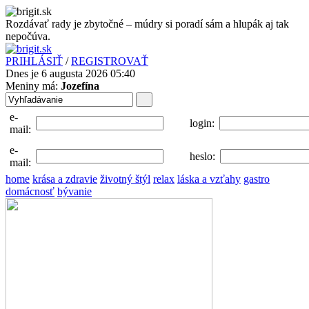
Rozdávať rady je zbytočné – múdry si poradí sám a hlupák aj tak
nepočúva.
PRIHLÁSIŤ
/
REGISTROVAŤ
Dnes je 6 augusta 2026 05:40
Meniny má:
Jozefína
e-
login:
mail:
e-
heslo:
mail:
home
krása a zdravie
životný štýl
relax
láska a vzťahy
gastro
domácnosť
bývanie