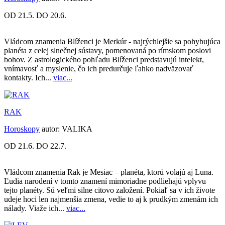
OD 21.5. DO 20.6.
Vládcom znamenia Blíženci je Merkúr - najrýchlejšie sa pohybujúca
planéta z celej slnečnej sústavy, pomenovaná po rímskom poslovi
bohov. Z astrologického pohľadu Blíženci predstavujú intelekt,
vnímavosť a myslenie, čo ich predurčuje ľahko nadväzovať
kontakty. Ich...
viac...
RAK
Horoskopy
autor:
VALIKA
OD 21.6. DO 22.7.
Vládcom znamenia Rak je Mesiac – planéta, ktorú volajú aj Luna.
Ľudia narodení v tomto znamení mimoriadne podliehajú vplyvu
tejto planéty. Sú veľmi silne citovo založení. Pokiaľ sa v ich živote
udeje hoci len najmenšia zmena, vedie to aj k prudkým zmenám ich
nálady. Viaže ich...
viac...