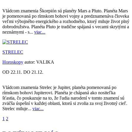
Vládcom znamenia Škorpión sú planéty Mars a Pluto. Planéta Mars
je pomenovaná po rímskom bohovi vojny a predznamenáva človeka
veľmi výbojného energického a rozhodného, ktorý miluje život plný
dobrodružstva. Planéta Pluto je tradične spájaná s vecami skrytými a
neznámymi - s...
viac...
STRELEC
Horoskopy
autor:
VALIKA
OD 22.11. DO 21.12.
Vládcom znamenia Strelec je Jupiter, planéta pomenovaná po
rímskom bohovi Jupiterovi. Planéta je chápaná ako nositeľka
šťastia, čo poukazuje na to, že ľudia narodení v tomto znamení sú
zväčša úspešní v každej oblasti, ktorú si zvolia za svoj životný cieľ.
Strelec miluje...
viac...
1
2