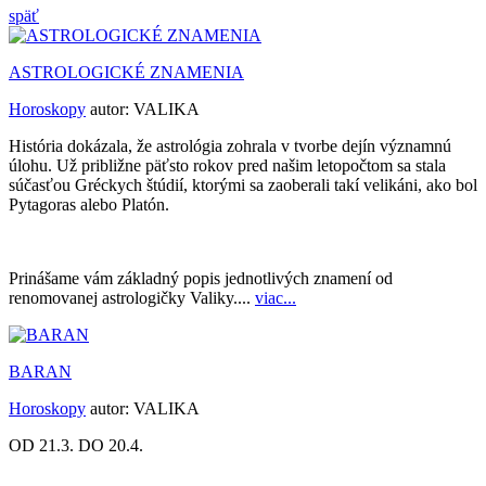
späť
ASTROLOGICKÉ ZNAMENIA
Horoskopy
autor:
VALIKA
História dokázala, že astrológia zohrala v tvorbe dejín významnú
úlohu. Už približne päťsto rokov pred našim letopočtom sa stala
súčasťou Gréckych štúdií, ktorými sa zaoberali takí velikáni, ako bol
Pytagoras alebo Platón.
Prinášame vám základný popis jednotlivých znamení od
renomovanej astrologičky Valiky....
viac...
BARAN
Horoskopy
autor:
VALIKA
OD 21.3. DO 20.4.