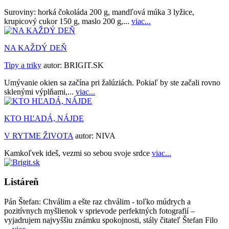
Suroviny: horká čokoláda 200 g, mandľová múka 3 lyžice,
krupicový cukor 150 g, maslo 200 g,...
viac...
NA KAŽDÝ DEŇ
Tipy a triky
autor:
BRIGIT.SK
Umývanie okien sa začína pri žalúziách. Pokiaľ by ste začali rovno
sklenými výplňami,...
viac...
KTO HĽADÁ, NÁJDE
V RYTME ŽIVOTA
autor:
NIVA
Kamkoľvek ideš, vezmi so sebou svoje srdce
viac...
Listáreň
Pán Štefan:
Chválim a ešte raz chválim - toľko múdrych a
pozitívnych myšlienok v sprievode perfektných fotografií –
vyjadrujem najvyššiu známku spokojnosti, stály čitateľ Štefan Filo