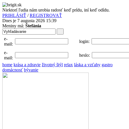
Niektorí ľudia nám urobia radosť keď prídu, iní keď odídu.
PRIHLÁSIŤ
/
REGISTROVAŤ
Dnes je 7 augusta 2026 15:39
Meniny má:
Štefánia
e-
login:
mail:
e-
heslo:
mail:
home
krása a zdravie
životný štýl
relax
láska a vzťahy
gastro
domácnosť
bývanie