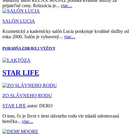
Masážny salón RELAX MASÁŽ ponúka kvalitné služby za
prijateľné ceny. Relaxácia je...
viac...
SALÓN LUCIA
Kozmetický a kadernícky salón Lucia poskytuje kvalitné služby od
roku 2000. Salón je vybavený...
viac...
PORADŇA ZDRAVEJ VÝŽIVY
STAR LIFE
ZO SLÁVNEHO RODU
STAR LIFE
autor:
DERO
O tom, čo je život v tieni slávneho rodu vie mladá talentovaná
herečka...
viac...