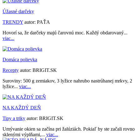
Úžasné darčeky
TRENDY
autor:
PAŤA
Hovorí sa, že darčeky majú čarovnú moc. Každý obdarovaný...
viac...
Domáca polievka
Recepty
autor:
BRIGIT.SK
Suroviny: 500 g zemiakov, 3 lyžice nahrubo nastrúhanej mrkvy, 2
lyžice...
viac...
NA KAŽDÝ DEŇ
Tipy a triky
autor:
BRIGIT.SK
Umývanie okien sa začína pri žalúziách. Pokiaľ by ste začali rovno
sklenými výplňami,...
viac...