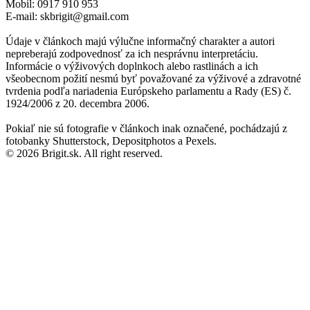
Mobil: 0917 910 953
E-mail: skbrigit@gmail.com
Údaje v článkoch majú výlučne informačný charakter a autori
nepreberajú zodpovednosť za ich nesprávnu interpretáciu.
Informácie o výživových doplnkoch alebo rastlinách a ich
všeobecnom požití nesmú byť považované za výživové a zdravotné
tvrdenia podľa nariadenia Európskeho parlamentu a Rady (ES) č.
1924/2006 z 20. decembra 2006.
Pokiaľ nie sú fotografie v článkoch inak označené, pochádzajú z
fotobanky Shutterstock, Depositphotos a Pexels.
© 2026 Brigit.sk. All right reserved.