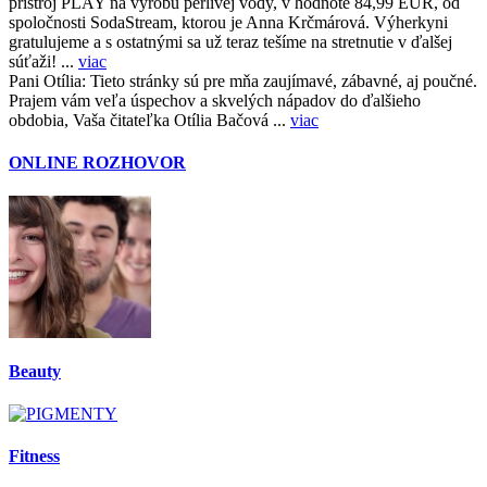
prístroj PLAY na výrobu perlivej vody, v hodnote 84,99 EUR, od
spoločnosti SodaStream, ktorou je Anna Krčmárová. Výherkyni
gratulujeme a s ostatnými sa už teraz tešíme na stretnutie v ďalšej
súťaži! ...
viac
Pani Otília:
Tieto stránky sú pre mňa zaujímavé, zábavné, aj poučné.
Prajem vám veľa úspechov a skvelých nápadov do ďalšieho
obdobia, Vaša čitateľka Otília Bačová ...
viac
ONLINE ROZHOVOR
Beauty
Fitness