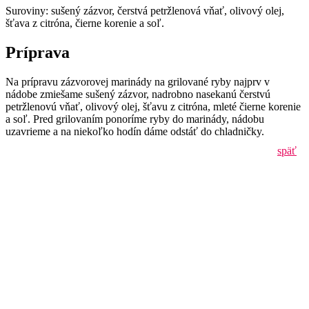
Suroviny: sušený zázvor, čerstvá petržlenová vňať, olivový olej,
šťava z citróna, čierne korenie a soľ.
Príprava
Na prípravu zázvorovej marinády na grilované ryby najprv v
nádobe zmiešame sušený zázvor, nadrobno nasekanú čerstvú
petržlenovú vňať, olivový olej, šťavu z citróna, mleté čierne korenie
a soľ. Pred grilovaním ponoríme ryby do marinády, nádobu
uzavrieme a na niekoľko hodín dáme odstáť do chladničky.
späť