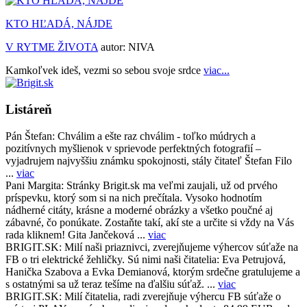
KTO HĽADÁ, NÁJDE
V RYTME ŽIVOTA
autor:
NIVA
Kamkoľvek ideš, vezmi so sebou svoje srdce
viac...
Listáreň
Pán Štefan:
Chválim a ešte raz chválim - toľko múdrych a
pozitívnych myšlienok v sprievode perfektných fotografií –
vyjadrujem najvyššiu známku spokojnosti, stály čitateľ Štefan Filo
...
viac
Pani Margita:
Stránky Brigit.sk ma veľmi zaujali, už od prvého
príspevku, ktorý som si na nich prečítala. Vysoko hodnotím
nádherné citáty, krásne a moderné obrázky a všetko poučné aj
zábavné, čo ponúkate. Zostaňte takí, akí ste a určite si vždy na Vás
rada kliknem! Gita Jančeková ...
viac
BRIGIT.SK:
Milí naši priaznivci, zverejňujeme výhercov súťaže na
FB o tri elektrické žehličky. Sú nimi naši čitatelia: Eva Petrujová,
Hanička Szabova a Evka Demianová, ktorým srdečne gratulujeme a
s ostatnými sa už teraz tešíme na ďalšiu súťaž. ...
viac
BRIGIT.SK:
Milí čitatelia, radi zverejňuje výhercu FB súťaže o