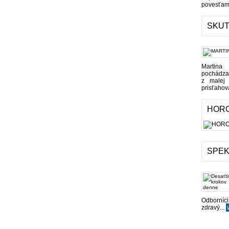
povesťami
SKUT
Martina
pochádza
z malej
prisťahov
HOR
SPE
Odborníci
zdravý...
v