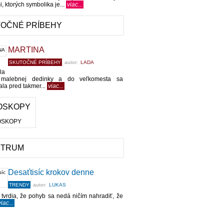
, ktorých symbolika je...
viac...
OČNÉ PRÍBEHY
MARTINA
SKUTOČNÉ PRÍBEHY
autor:
LADA
la
 malebnej dedinky a do veľkomesta sa
ala pred takmer...
viac...
OSKOPY
KTRUM
Desaťtisíc krokov denne
TRENDY
autor:
LUKAS
 tvrdia, že pohyb sa nedá ničím nahradiť, že
iac...