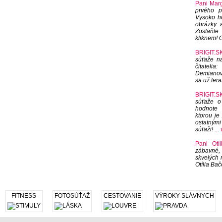
Pani Marg
prvého p
Vysoko h
obrázky 
Zostaňte 
kliknem! G
BRIGIT.SK
súťaže na
čitateli
Demianová
sa už tera
BRIGIT.SK
súťaže o
hodnote 
ktorou je
ostatnými
súťaži! ...
Pani Otíl
zábavné,
skvelých 
Otília Bač
FITNESS
FOTOSÚŤAŽ
CESTOVANIE
VÝROKY SLÁVNYCH