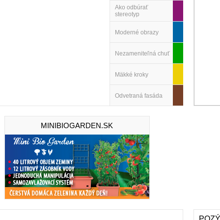
Ako odbúrať
stereotyp
Moderné obrazy
Nezameniteľná chuť
Mäkké kroky
Odvetraná fasáda
MINIBIOGARDEN.SK
POZÝ