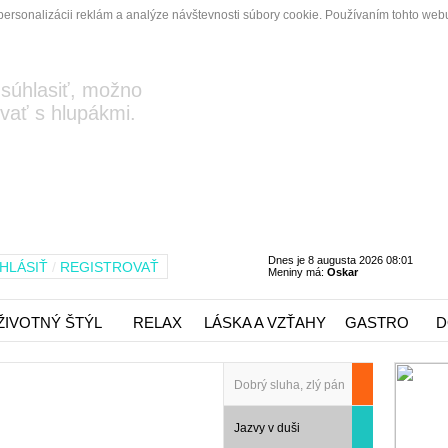
personalizácii reklám a analýze návštevnosti súbory cookie. Používaním tohto webu
 súhlasiť, možno
vať s hlupákmi.
Dnes je 8 augusta 2026 08:01
HLÁSIŤ
/
REGISTROVAŤ
Meniny má:
Oskar
ŽIVOTNÝ ŠTÝL
RELAX
LÁSKA A VZŤAHY
GASTRO
D
Dobrý sluha, zlý pán
Jazvy v duši