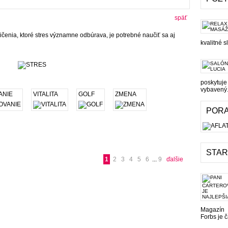
späť
ičenia, ktoré stres významne odbúrava, je potrebné naučiť sa aj
kvalitné s
poskytuj
vybavený.
ANIE
VITALITA
GOLF
ZMENA
PORA
STAR
1
2
3
4
5
6
...
9
ďalšie
Magazín
Forbs je č