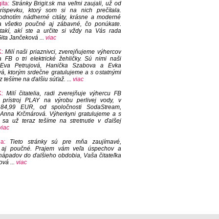
ita:
Stránky Brigit.sk ma veľmi zaujali, už od
ríspevku, ktorý som si na nich prečítala.
odnotím nádherné citáty, krásne a moderné
a všetko poučné aj zábavné, čo ponúkate.
takí, akí ste a určite si vždy na Vás rada
ita Jančeková ...
viac
:
Milí naši priaznivci, zverejňujeme výhercov
 FB o tri elektrické žehličky. Sú nimi naši
a: Eva Petrujová, Hanička Szabova a Evka
, ktorým srdečne gratulujeme a s ostatnými
z tešíme na ďalšiu súťaž. ...
viac
:
Milí čitatelia, radi zverejňuje výhercu FB
 prístroj PLAY na výrobu perlivej vody, v
84,99 EUR, od spoločnosti SodaStream,
 Anna Krčmárová. Výherkyni gratulujeme a s
 sa už teraz tešíme na stretnutie v ďalšej
viac
ia:
Tieto stránky sú pre mňa zaujímavé,
 aj poučné. Prajem vám veľa úspechov a
nápadov do ďalšieho obdobia, Vaša čitateľka
ová ...
viac