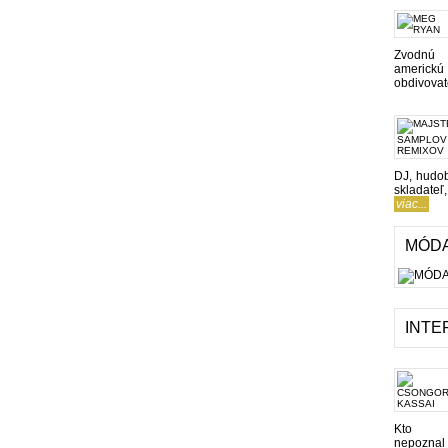
Zvodnú
americkú 
obdivovate
DJ, hudo
skladateľ
viac...
MÓD
INTE
Kto 
nepoznal 