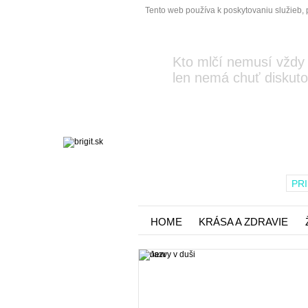
Tento web používa k poskytovaniu služieb, 
Kto mlčí nemusí vždy
len nemá chuť diskuto
PRI
HOME
KRÁSA A ZDRAVIE