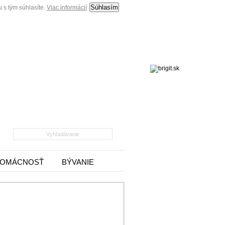
Súhlasím
 s tým súhlasíte.
Viac informácií
OMÁCNOSŤ
BÝVANIE