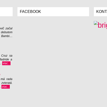
FACEBOOK
KONT
vič začal
o debutom
Bambi....
 Cruz sa
Madride a
..
viac...
Á
 má rada
zvieratá.
..
viac...