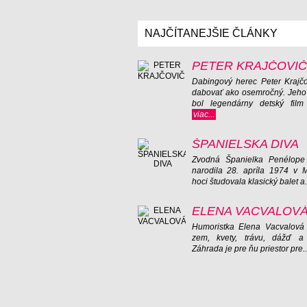
NAJČÍTANEJŠIE ČLÁNKY
PETER KRAJČOVIČ
Dabingový herec Peter Krajčo
dabovať ako osemročný. Jeh
bol legendárny detský film 
viac...
ŠPANIELSKA DIVA
Zvodná Španielka Penélope
narodila 28. apríla 1974 v 
hoci študovala klasický balet a.
ELENA VACVALOV
Humoristka Elena Vacvalová
zem, kvety, trávu, dážď a 
Záhrada je pre ňu priestor pre.