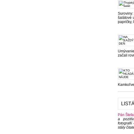
Suroviny
šalátové 
papričky, 0
Umývanie 
začali rov
Kamkoľvek
LIST
Pán Štefa
a pozití
fotografi
stály čitat