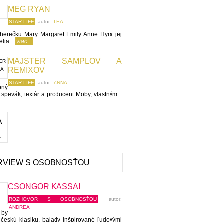
MEG RYAN
STAR LIFE
autor:
LEA
herečku Mary Margaret Emily Anne Hyra jej
lia...
viac...
MAJSTER SAMPLOV A
REMIXOV
STAR LIFE
autor:
ANNA
bný
, spevák, textár a producent Moby, vlastným...
A
RVIEW S OSOBNOSŤOU
CSONGOR KASSAI
ROZHOVOR S OSOBNOSŤOU
autor:
ANDREA
by
českú klasiku, balady inšpirované ľudovými