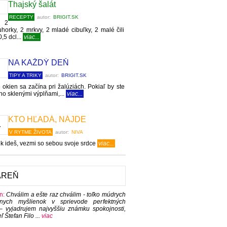
Thajský šalát
RECEPTY
autor:
BRIGIT.SK
: 2
uhorky, 2 mrkvy, 2 mladé cibuľky, 2 malé čili
,5 dcl...
viac...
NA KAŽDÝ DEŇ
TIPY A TRIKY
autor:
BRIGIT.SK
okien sa začína pri žalúziách. Pokiaľ by ste
no sklenými výplňami,...
viac...
KTO HĽADÁ, NÁJDE
V RYTME ŽIVOTA
autor:
NIVA
 ideš, vezmi so sebou svoje srdce
viac...
ÁREŇ
n:
Chválim a ešte raz chválim - toľko múdrych
vnych myšlienok v sprievode perfektných
í – vyjadrujem najvyššiu známku spokojnosti,
eľ Štefan Filo ...
viac