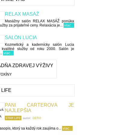
RELAX MASÁŽ
Masážny salón RELAX MASÁŽ ponúka
lužby za prijateľné ceny. Relaxácia je...
viac...
SALÓN LUCIA
Kozmetický a kadernícky salón Lucia
e kvalitné služby od roku 2000. Salón je
..
viac...
DŇA ZDRAVEJ VÝŽIVY
 LIFE
PANI CARTEROVÁ JE
NAJLEPŠIA
STAR LIFE
autor:
DERO
asopis, ktorý sa každý rok zaujíma o...
viac...