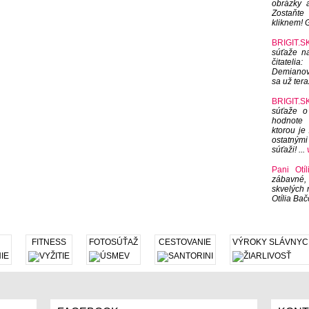
obrázky 
Zostaňte 
kliknem! G
BRIGIT.SK
súťaže na
čitateli
Demianová
sa už tera
BRIGIT.SK
súťaže o
hodnote 
ktorou je
ostatnými
súťaži! ...
Pani Otíl
zábavné,
skvelých 
Otília Bač
FITNESS
FOTOSÚŤAŽ
CESTOVANIE
VÝROKY SLÁVNYC