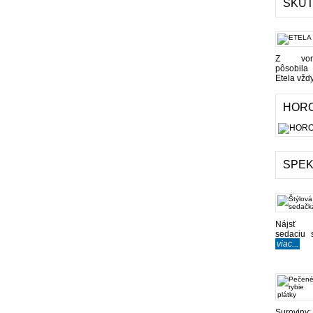
SKUT
Z von
pôsobila
Etela vždy 
HOR
SPE
Nájsť
sedaciu 
viac...
Suroviny: