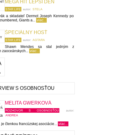
MEGA HIT LEPŠÍ DEŇ
STAR LIFE
autor:
STELA
evák a skladateľ Dermot Joseph Kennedy po
tnumbered, Giants a...
viac...
ŠPECIÁLNY HOSŤ
STAR LIFE
autor:
AGTARA
Shawn Mendes sa stal jedným z
h zaoceánskych...
viac...
A
RVIEW S OSOBNOSŤOU
MELITA GWERKOVÁ
ROZHOVOR S OSOBNOSŤOU
autor:
ka
ANDREA
je členkou francúzskej asociácie...
viac...