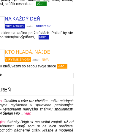
st, strúčik cesnaku a...
viac...
NA KAŽDÝ DEŇ
TIPY A TRIKY
autor:
BRIGIT.SK
okien sa začína pri žalúziách. Pokiaľ by ste
no sklenými výplňami,...
viac...
KTO HĽADÁ, NÁJDE
V RYTME ŽIVOTA
autor:
NIVA
 ideš, vezmi so sebou svoje srdce
viac...
ÁREŇ
n:
Chválim a ešte raz chválim - toľko múdrych
vnych myšlienok v sprievode perfektných
í – vyjadrujem najvyššiu známku spokojnosti,
eľ Štefan Filo ...
viac
ita:
Stránky Brigit.sk ma veľmi zaujali, už od
ríspevku, ktorý som si na nich prečítala.
odnotím nádherné citáty, krásne a moderné