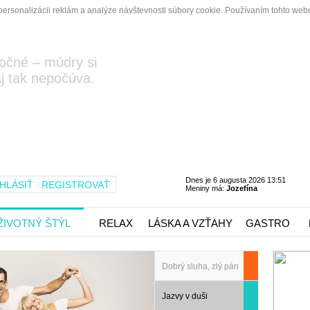
personalizácii reklám a analýze návštevnosti súbory cookie. Používaním tohto webu
očné – múdry si
j tak nepočúva.
Dnes je 6 augusta 2026 13:51
HLÁSIŤ
/
REGISTROVAŤ
Meniny má:
Jozefína
ŽIVOTNÝ ŠTÝL
RELAX
LÁSKA A VZŤAHY
GASTRO
Dobrý sluha, zlý pán
Jazvy v duši