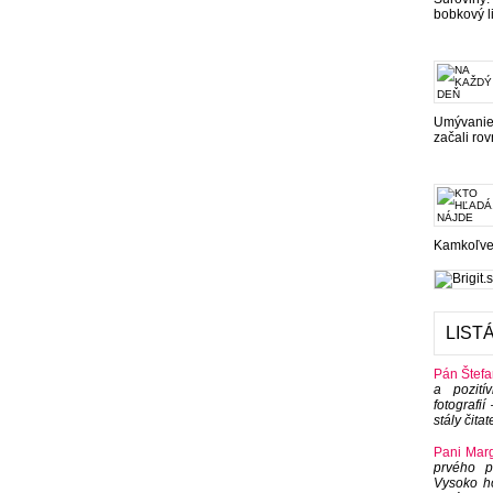
bobkový li
Umývanie 
začali rov
Kamkoľvek
LIST
Pán Štefa
a pozití
fotografi
stály čitat
Pani Marg
prvého p
Vysoko h