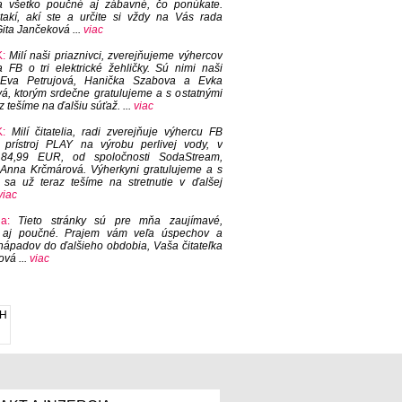
a všetko poučné aj zábavné, čo ponúkate.
takí, akí ste a určite si vždy na Vás rada
ita Jančeková ...
viac
:
Milí naši priaznivci, zverejňujeme výhercov
 FB o tri elektrické žehličky. Sú nimi naši
a: Eva Petrujová, Hanička Szabova a Evka
, ktorým srdečne gratulujeme a s ostatnými
z tešíme na ďalšiu súťaž. ...
viac
:
Milí čitatelia, radi zverejňuje výhercu FB
 prístroj PLAY na výrobu perlivej vody, v
84,99 EUR, od spoločnosti SodaStream,
 Anna Krčmárová. Výherkyni gratulujeme a s
 sa už teraz tešíme na stretnutie v ďalšej
viac
ia:
Tieto stránky sú pre mňa zaujímavé,
 aj poučné. Prajem vám veľa úspechov a
nápadov do ďalšieho obdobia, Vaša čitateľka
ová ...
viac
H