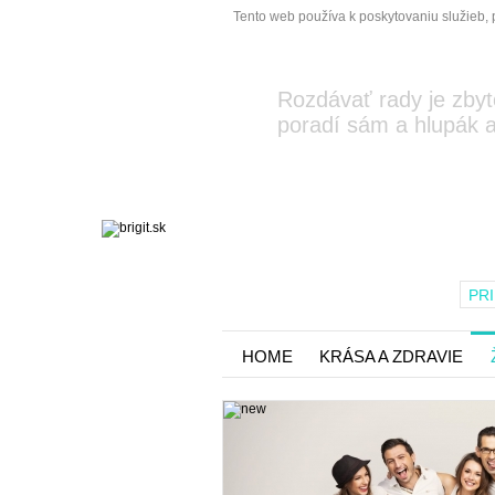
Tento web používa k poskytovaniu služieb, 
Rozdávať rady je zbyt
poradí sám a hlupák a
PRI
HOME
KRÁSA A ZDRAVIE