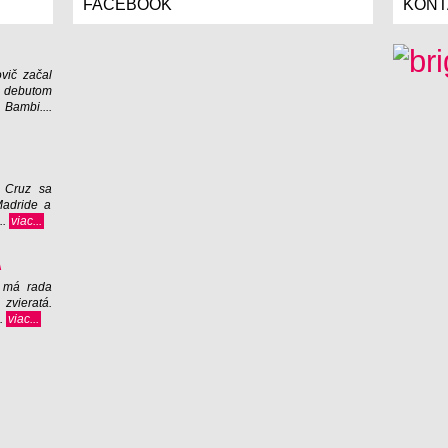
FACEBOOK
KONT
vič začal
o debutom
Bambi....
 Cruz sa
Madride a
..
viac...
Á
 má rada
zvieratá.
..
viac...