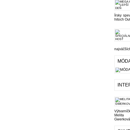
Írsky sp
hitoch Ou
najväčšíc
MÓD
INTE
Výtvarníč
Melita
Gwerková 