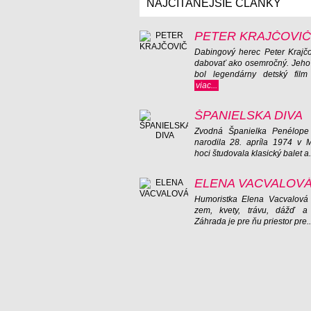
NAJČÍTANEJŠIE ČLÁNKY
PETER KRAJČOVIČ
Dabingový herec Peter Krajčo
dabovať ako osemročný. Jeh
bol legendárny detský film 
viac...
ŠPANIELSKA DIVA
Zvodná Španielka Penélope
narodila 28. apríla 1974 v 
hoci študovala klasický balet a.
ELENA VACVALOV
Humoristka Elena Vacvalová
zem, kvety, trávu, dážď a 
Záhrada je pre ňu priestor pre.