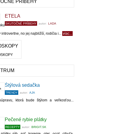
OČNÉ PRÍBEHY
ETELA
SKUTOČNÉ PRÍBEHY
autor:
LADA
ku
introvertne, no jej najbližší, rodičia i...
viac...
OSKOPY
KTRUM
Štýlová sedačka
TRENDY
autor:
AJA
súpravu, ktorá bude štýlom a veľkosťou...
Pečené rybie plátky
RECEPTY
autor:
BRIGIT.SK
 plátky rýb, soľ, korenie, olej, ocot, cibuľa,