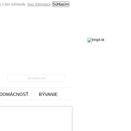
Súhlasím
 s tým súhlasíte.
Viac informácií
DOMÁCNOSŤ
BÝVANIE