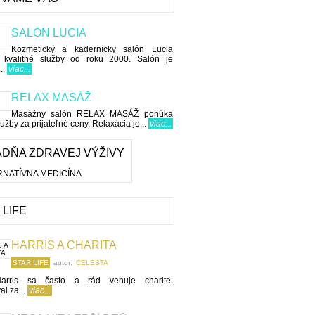
SALÓN LUCIA
Kozmetický a kadernícky salón Lucia
e kvalitné služby od roku 2000. Salón je
..
viac...
RELAX MASÁŽ
Masážny salón RELAX MASÁŽ ponúka
lužby za prijateľné ceny. Relaxácia je...
viac...
DŇA ZDRAVEJ VÝŽIVY
 LIFE
HARRIS A CHARITA
STAR LIFE
autor:
CELESTA
Harris sa často a rád venuje charite.
al za...
viac...