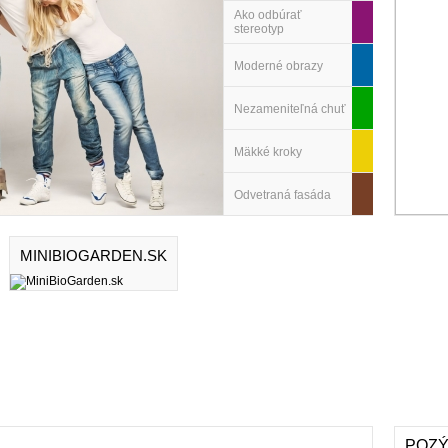
Ako odbúrať
stereotyp
Moderné obrazy
Nezameniteľná chuť
Mäkké kroky
Odvetraná fasáda
MINIBIOGARDEN.SK
POZÝ