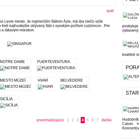
späť
ko Levie mesto. Je najmenším štátom Ázie, má iba niečo vyše
 tretí najhustejšie obývaný štát s vysokým počtom cudzincov . Pre
poskytuj
m a lákavým miestom.
vybavený.
kvalitné s
NOTRE DAME
FUERTEVENTURA
PORA
MESTO MÚZEÍ
HVAR
BELVEDERE
STAR
SICÍLIA
Hudobník
predchádzajúce
1
2
3
4
5
6
7
ďalšie
Calvin 
Koncertov