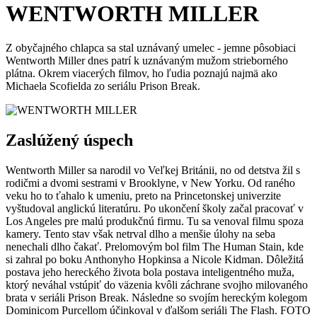
WENTWORTH MILLER
Z obyčajného chlapca sa stal uznávaný umelec - jemne pôsobiaci
Wentworth Miller dnes patrí k uznávaným mužom strieborného
plátna. Okrem viacerých filmov, ho ľudia poznajú najmä ako
Michaela Scofielda zo seriálu Prison Break.
Zaslúžený úspech
Wentworth Miller sa narodil vo Veľkej Británii, no od detstva žil s
rodičmi a dvomi sestrami v Brooklyne, v New Yorku. Od raného
veku ho to ťahalo k umeniu, preto na Princetonskej univerzite
vyštudoval anglickú literatúru. Po ukončení školy začal pracovať v
Los Angeles pre malú produkčnú firmu. Tu sa venoval filmu spoza
kamery. Tento stav však netrval dlho a menšie úlohy na seba
nenechali dlho čakať. Prelomovým bol film The Human Stain, kde
si zahral po boku Anthonyho Hopkinsa a Nicole Kidman. Dôležitá
postava jeho hereckého života bola postava inteligentného muža,
ktorý neváhal vstúpiť do väzenia kvôli záchrane svojho milovaného
brata v seriáli Prison Break. Následne so svojím hereckým kolegom
Dominicom Purcellom účinkoval v ďalšom seriáli The Flash. FOTO