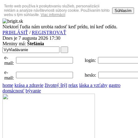
Tento web používa k poskytovaniu služieb, personalizácii
Súhlasím
reklám a analýze návštevnosti súbory cookie. Používaním tohto
webu s tým súhlasíte.
Viac informácií
Niektorí ľudia nám urobia radosť keď prídu, iní keď odídu.
PRIHLÁSIŤ
/
REGISTROVAŤ
Dnes je 7 augusta 2026 17:30
Meniny má:
Štefánia
e-
login:
mail:
e-
heslo:
mail:
home
krása a zdravie
životný štýl
relax
láska a vzťahy
gastro
domácnosť
bývanie