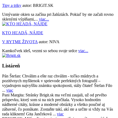
Tipy a triky
autor:
BRIGIT.SK
Umývanie okien sa začína pri žalúziách. Pokiaľ by ste začali rovno
sklenými výplňami,...
viac...
KTO HĽADÁ, NÁJDE
V RYTME ŽIVOTA
autor:
NIVA
Kamkoľvek ideš, vezmi so sebou svoje srdce
viac...
Listáreň
Pán Štefan:
Chválim a ešte raz chválim - toľko múdrych a
pozitívnych myšlienok v sprievode perfektných fotografií –
vyjadrujem najvyššiu známku spokojnosti, stály čitateľ Štefan Filo
...
viac
Pani Margita:
Stránky Brigit.sk ma veľmi zaujali, už od prvého
príspevku, ktorý som si na nich prečítala. Vysoko hodnotím
nádherné citáty, krásne a moderné obrázky a všetko poučné aj
zábavné, čo ponúkate. Zostaňte takí, akí ste a určite si vždy na Vás
rada kliknem! Gita Jančeková ...
viac