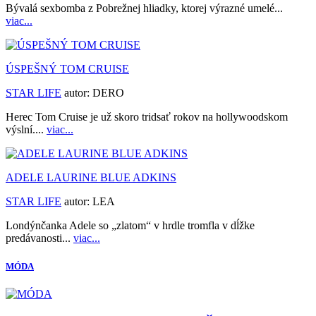
Bývalá sexbomba z Pobrežnej hliadky, ktorej výrazné umelé...
viac...
ÚSPEŠNÝ TOM CRUISE
STAR LIFE
autor:
DERO
Herec Tom Cruise je už skoro tridsať rokov na hollywoodskom
výslní....
viac...
ADELE LAURINE BLUE ADKINS
STAR LIFE
autor:
LEA
Londýnčanka Adele so „zlatom“ v hrdle tromfla v dĺžke
predávanosti...
viac...
MÓDA