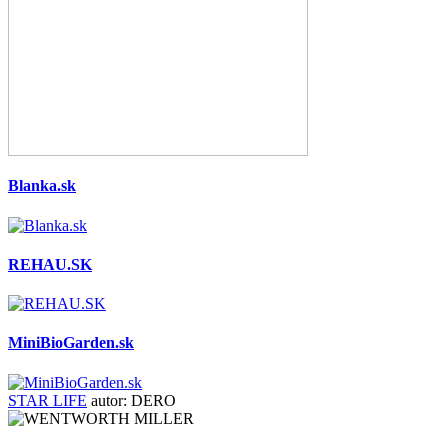
Blanka.sk
REHAU.SK
MiniBioGarden.sk
STAR LIFE
autor:
DERO