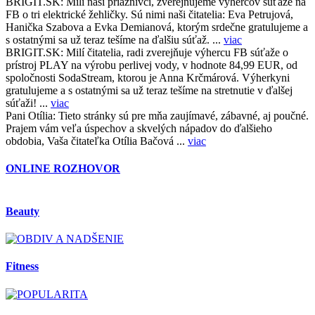
BRIGIT.SK:
Milí naši priaznivci, zverejňujeme výhercov súťaže na
FB o tri elektrické žehličky. Sú nimi naši čitatelia: Eva Petrujová,
Hanička Szabova a Evka Demianová, ktorým srdečne gratulujeme a
s ostatnými sa už teraz tešíme na ďalšiu súťaž. ...
viac
BRIGIT.SK:
Milí čitatelia, radi zverejňuje výhercu FB súťaže o
prístroj PLAY na výrobu perlivej vody, v hodnote 84,99 EUR, od
spoločnosti SodaStream, ktorou je Anna Krčmárová. Výherkyni
gratulujeme a s ostatnými sa už teraz tešíme na stretnutie v ďalšej
súťaži! ...
viac
Pani Otília:
Tieto stránky sú pre mňa zaujímavé, zábavné, aj poučné.
Prajem vám veľa úspechov a skvelých nápadov do ďalšieho
obdobia, Vaša čitateľka Otília Bačová ...
viac
ONLINE ROZHOVOR
Beauty
Fitness