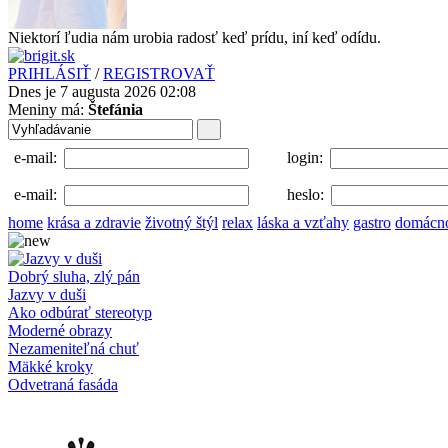
Niektorí ľudia nám urobia radosť keď prídu, iní keď odídu.
PRIHLÁSIŤ
/
REGISTROVAŤ
Dnes je 7 augusta 2026 02:08
Meniny má:
Štefánia
e-mail:
login:
e-mail:
heslo:
home
krása a zdravie
životný štýl
relax
láska a vzťahy
gastro
domácn
Dobrý sluha, zlý pán
Jazvy v duši
Ako odbúrať stereotyp
Moderné obrazy
Nezameniteľná chuť
Mäkké kroky
Odvetraná fasáda