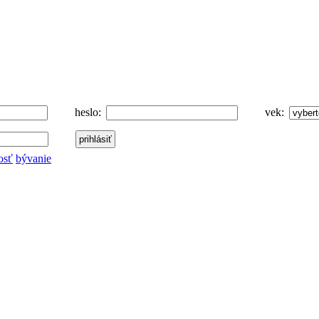
heslo:
vek:
osť
bývanie