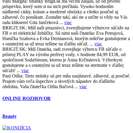
Pani Margita:
Stránky Brigit.sk ma veľmi zaujali, už od prvého
príspevku, ktorý som si na nich prečítala. Vysoko hodnotím
nádherné citáty, krásne a moderné obrázky a všetko poučné aj
zábavné, čo ponúkate. Zostaňte takí, akí ste a určite si vždy na Vás
rada kliknem! Gita Jančeková ...
viac
BRIGIT.SK:
Milí naši priaznivci, zverejňujeme výhercov súťaže na
FB o tri elektrické žehličky. Sú nimi naši čitatelia: Eva Petrujová,
Hanička Szabova a Evka Demianová, ktorým srdečne gratulujeme a
s ostatnými sa už teraz tešíme na ďalšiu súťaž. ...
viac
BRIGIT.SK:
Milí čitatelia, radi zverejňuje výhercu FB súťaže o
prístroj PLAY na výrobu perlivej vody, v hodnote 84,99 EUR, od
spoločnosti SodaStream, ktorou je Anna Krčmárová. Výherkyni
gratulujeme a s ostatnými sa už teraz tešíme na stretnutie v ďalšej
súťaži! ...
viac
Pani Otília:
Tieto stránky sú pre mňa zaujímavé, zábavné, aj poučné.
Prajem vám veľa úspechov a skvelých nápadov do ďalšieho
obdobia, Vaša čitateľka Otília Bačová ...
viac
ONLINE ROZHOVOR
Beauty