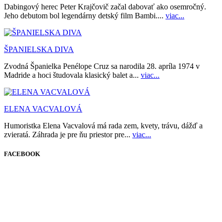
Dabingový herec Peter Krajčovič začal dabovať ako osemročný.
Jeho debutom bol legendárny detský film Bambi....
viac...
ŠPANIELSKA DIVA
Zvodná Španielka Penélope Cruz sa narodila 28. apríla 1974 v
Madride a hoci študovala klasický balet a...
viac...
ELENA VACVALOVÁ
Humoristka Elena Vacvalová má rada zem, kvety, trávu, dážď a
zvieratá. Záhrada je pre ňu priestor pre...
viac...
FACEBOOK