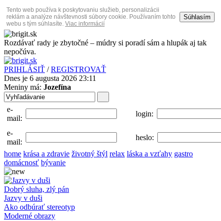
Tento web používa k poskytovaniu služieb, personalizácii
Súhlasím
reklám a analýze návštevnosti súbory cookie. Používaním tohto
webu s tým súhlasíte.
Viac informácií
Rozdávať rady je zbytočné – múdry si poradí sám a hlupák aj tak
nepočúva.
PRIHLÁSIŤ
/
REGISTROVAŤ
Dnes je 6 augusta 2026 23:11
Meniny má:
Jozefína
e-
login:
mail:
e-
heslo:
mail:
home
krása a zdravie
životný štýl
relax
láska a vzťahy
gastro
domácnosť
bývanie
Dobrý sluha, zlý pán
Jazvy v duši
Ako odbúrať stereotyp
Moderné obrazy