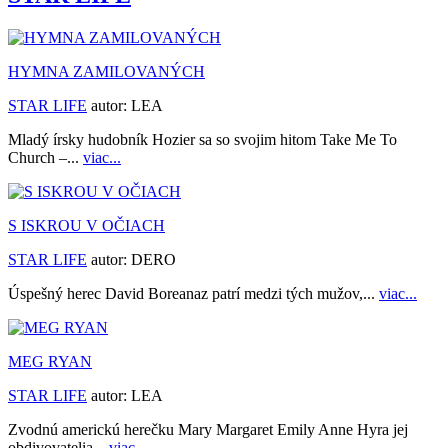
HYMNA ZAMILOVANÝCH
STAR LIFE
autor:
LEA
Mladý írsky hudobník Hozier sa so svojim hitom Take Me To
Church –...
viac...
S ISKROU V OČIACH
STAR LIFE
autor:
DERO
Úspešný herec David Boreanaz patrí medzi tých mužov,...
viac...
MEG RYAN
STAR LIFE
autor:
LEA
Zvodnú americkú herečku Mary Margaret Emily Anne Hyra jej
obdivovatelia...
viac...