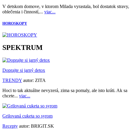
V detskom domove, v ktorom Milada vyrastala, bol dostatok stravy,
oblečenia i činností,...
viac...
HOROSKOPY
SPEKTRUM
Doprajte si jarný detox
TRENDY
autor:
ZITA
Hoci to tak aktuálne nevyzerá, zima sa pomaly, ale isto kráti. Ak sa
chcete...
viac...
Grilovaná cuketa so syrom
Recepty
autor:
BRIGIT.SK