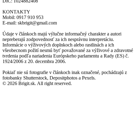
DIČ: 1024882408
KONTAKTY
Mobil: 0917 910 953
E-mail: skbrigit@gmail.com
Údaje v článkoch majú výlučne informačný charakter a autori
nepreberajú zodpovednosť za ich nesprávnu interpretáciu.
Informácie o výživových doplnkoch alebo rastlinách a ich
všeobecnom požití nesmú byť považované za výživové a zdravotné
tvrdenia podľa nariadenia Európskeho parlamentu a Rady (ES) č.
1924/2006 z 20. decembra 2006.
Pokiaľ nie sú fotografie v článkoch inak označené, pochádzajú z
fotobanky Shutterstock, Depositphotos a Pexels.
© 2026 Brigit.sk. All right reserved.