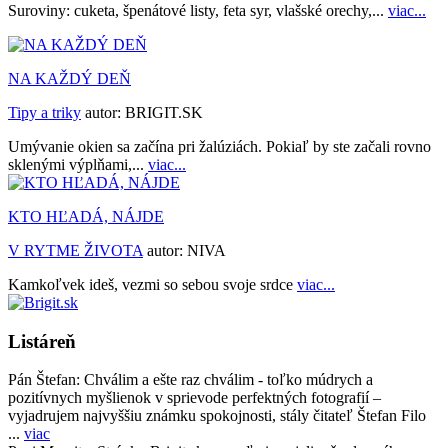
Suroviny: cuketa, špenátové listy, feta syr, vlašské orechy,...
viac...
NA KAŽDÝ DEŇ
Tipy a triky
autor:
BRIGIT.SK
Umývanie okien sa začína pri žalúziách. Pokiaľ by ste začali rovno
sklenými výplňami,...
viac...
KTO HĽADÁ, NÁJDE
V RYTME ŽIVOTA
autor:
NIVA
Kamkoľvek ideš, vezmi so sebou svoje srdce
viac...
Listáreň
Pán Štefan:
Chválim a ešte raz chválim - toľko múdrych a
pozitívnych myšlienok v sprievode perfektných fotografií –
vyjadrujem najvyššiu známku spokojnosti, stály čitateľ Štefan Filo
...
viac