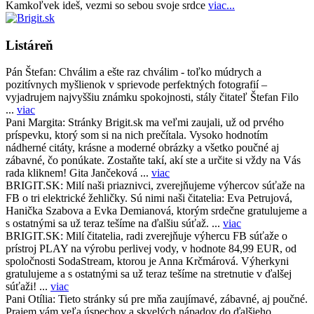
Kamkoľvek ideš, vezmi so sebou svoje srdce
viac...
Listáreň
Pán Štefan:
Chválim a ešte raz chválim - toľko múdrych a
pozitívnych myšlienok v sprievode perfektných fotografií –
vyjadrujem najvyššiu známku spokojnosti, stály čitateľ Štefan Filo
...
viac
Pani Margita:
Stránky Brigit.sk ma veľmi zaujali, už od prvého
príspevku, ktorý som si na nich prečítala. Vysoko hodnotím
nádherné citáty, krásne a moderné obrázky a všetko poučné aj
zábavné, čo ponúkate. Zostaňte takí, akí ste a určite si vždy na Vás
rada kliknem! Gita Jančeková ...
viac
BRIGIT.SK:
Milí naši priaznivci, zverejňujeme výhercov súťaže na
FB o tri elektrické žehličky. Sú nimi naši čitatelia: Eva Petrujová,
Hanička Szabova a Evka Demianová, ktorým srdečne gratulujeme a
s ostatnými sa už teraz tešíme na ďalšiu súťaž. ...
viac
BRIGIT.SK:
Milí čitatelia, radi zverejňuje výhercu FB súťaže o
prístroj PLAY na výrobu perlivej vody, v hodnote 84,99 EUR, od
spoločnosti SodaStream, ktorou je Anna Krčmárová. Výherkyni
gratulujeme a s ostatnými sa už teraz tešíme na stretnutie v ďalšej
súťaži! ...
viac
Pani Otília:
Tieto stránky sú pre mňa zaujímavé, zábavné, aj poučné.
Prajem vám veľa úspechov a skvelých nápadov do ďalšieho