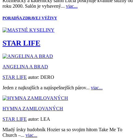
Kozmetický a kadernícky salón Lucia poskytuje kvalitné služby od
roku 2000. Salón je vybavený...
viac...
PORADŇA ZDRAVEJ VÝŽIVY
STAR LIFE
ANGELINA A BRAD
STAR LIFE
autor:
DERO
Jeden z najkrajších a najúspešnejších párov...
viac...
HYMNA ZAMILOVANÝCH
STAR LIFE
autor:
LEA
Mladý írsky hudobník Hozier sa so svojim hitom Take Me To
Church –...
viac...