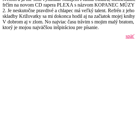
frčím na novom CD rapera PLEXA s názvom KOPANEC MÚZY
2. Je neskutočne pravdivé a chlapec má veľký talent. Refrén z jeho
skladby Križovatky sa mi dokonca hodil aj na začiatok mojej knihy
V dobrom aj v zlom. No najviac času trávim s mojim malý bratom,
ktorý je mojou najväčšou inšpiráciou pre písanie.
späť