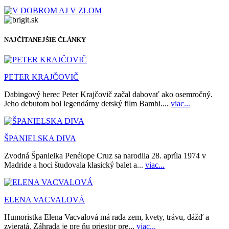
NAJČÍTANEJŠIE ČLÁNKY
PETER KRAJČOVIČ
Dabingový herec Peter Krajčovič začal dabovať ako osemročný.
Jeho debutom bol legendárny detský film Bambi....
viac...
ŠPANIELSKA DIVA
Zvodná Španielka Penélope Cruz sa narodila 28. apríla 1974 v
Madride a hoci študovala klasický balet a...
viac...
ELENA VACVALOVÁ
Humoristka Elena Vacvalová má rada zem, kvety, trávu, dážď a
zvieratá. Záhrada je pre ňu priestor pre...
viac...