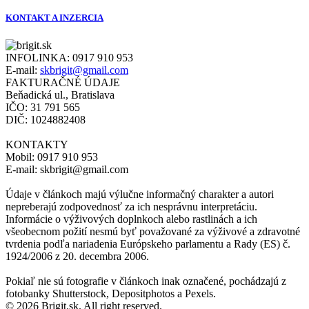
KONTAKT A INZERCIA
INFOLINKA:
0917 910 953
E-mail:
skbrigit@gmail.com
FAKTURAČNÉ ÚDAJE
Beňadická ul., Bratislava
IČO: 31 791 565
DIČ: 1024882408
KONTAKTY
Mobil: 0917 910 953
E-mail: skbrigit@gmail.com
Údaje v článkoch majú výlučne informačný charakter a autori
nepreberajú zodpovednosť za ich nesprávnu interpretáciu.
Informácie o výživových doplnkoch alebo rastlinách a ich
všeobecnom požití nesmú byť považované za výživové a zdravotné
tvrdenia podľa nariadenia Európskeho parlamentu a Rady (ES) č.
1924/2006 z 20. decembra 2006.
Pokiaľ nie sú fotografie v článkoch inak označené, pochádzajú z
fotobanky Shutterstock, Depositphotos a Pexels.
© 2026 Brigit.sk. All right reserved.