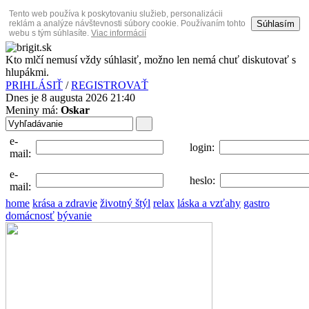
Tento web používa k poskytovaniu služieb, personalizácii
Súhlasím
reklám a analýze návštevnosti súbory cookie. Používaním tohto
webu s tým súhlasíte.
Viac informácií
Kto mlčí nemusí vždy súhlasiť, možno len nemá chuť diskutovať s
hlupákmi.
PRIHLÁSIŤ
/
REGISTROVAŤ
Dnes je 8 augusta 2026 21:40
Meniny má:
Oskar
e-
login:
mail:
e-
heslo:
mail:
home
krása a zdravie
životný štýl
relax
láska a vzťahy
gastro
domácnosť
bývanie