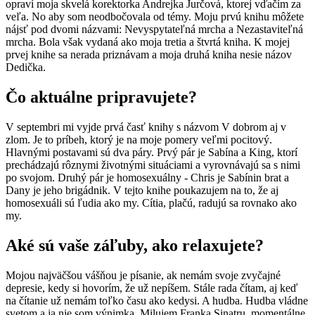
opraví moja skvelá korektorka Andrejka Jurčová, ktorej vďačím za
veľa. No aby som neodbočovala od témy. Moju prvú knihu môžete
nájsť pod dvomi názvami: Nevyspytateľná mrcha a Nezastaviteľná
mrcha. Bola však vydaná ako moja tretia a štvrtá kniha. K mojej
prvej knihe sa nerada priznávam a moja druhá kniha nesie názov
Dedička.
Čo aktuálne pripravujete?
V septembri mi vyjde prvá časť knihy s názvom V dobrom aj v
zlom. Je to príbeh, ktorý je na moje pomery veľmi pocitový.
Hlavnými postavami sú dva páry. Prvý pár je Sabína a King, ktorí
prechádzajú rôznymi životnými situáciami a vyrovnávajú sa s nimi
po svojom. Druhý pár je homosexuálny - Chris je Sabínin brat a
Dany je jeho brigádnik. V tejto knihe poukazujem na to, že aj
homosexuáli sú ľudia ako my. Cítia, plačú, radujú sa rovnako ako
my.
Aké sú vaše záľuby, ako relaxujete?
Mojou najväčšou vášňou je písanie, ak nemám svoje zvyčajné
depresie, kedy si hovorím, že už nepíšem. Stále rada čítam, aj keď
na čítanie už nemám toľko času ako kedysi. A hudba. Hudba vládne
svetom a ja nie som výnimka. Milujem Franka Sinatru, momentálne