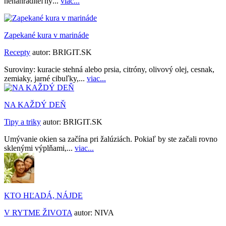
nenahraditeľný...
viac...
Zapekané kura v marináde
Recepty
autor:
BRIGIT.SK
Suroviny: kuracie stehná alebo prsia, citróny, olivový olej, cesnak,
zemiaky, jarné cibuľky,...
viac...
NA KAŽDÝ DEŇ
Tipy a triky
autor:
BRIGIT.SK
Umývanie okien sa začína pri žalúziách. Pokiaľ by ste začali rovno
sklenými výplňami,...
viac...
KTO HĽADÁ, NÁJDE
V RYTME ŽIVOTA
autor:
NIVA