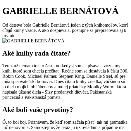
GABRIELLE BERNÁTOVÁ
Od detstva bola Gabrielle Bernátová jeden z tých knihomoľov, ktorí
čítajú knihy všade. A ako dospievala, postupne sa prepracovala aj k
písaniu.
Aké knihy rada čítate?
Teraz už nemám toľko času, no kedysi som si písavala zoznamy
kníh, ktoré som chcela prečítať. Ročne som sa dostávala k číslu 300.
Robin Cook, Michael Palmer, Stephen King, Danielle Steel, sú pre
mňa spisovateľskí bohovia. Dnes čítam knihy zriedka, väčšinou sú
to diela mojich obľúbencov a mojej priateľky Moniky Wurm, ktorá
napísala úžasné diela - Slzy predaných dievčat, Pakistanská
princezná a Pakistanská pomsta.
Aké boli vaše prvotiny?
Ó, to bol boj. Priznávam, že keď som začala písať, tak mi gramatika
nič nehovorila. Samozrejme, že teraz ju už ovládam a prípadne ma