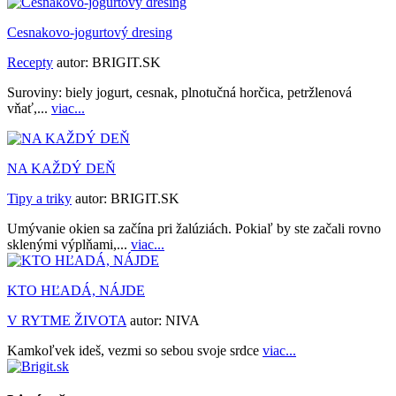
Cesnakovo-jogurtový dresing
Recepty
autor:
BRIGIT.SK
Suroviny: biely jogurt, cesnak, plnotučná horčica, petržlenová
vňať,...
viac...
NA KAŽDÝ DEŇ
Tipy a triky
autor:
BRIGIT.SK
Umývanie okien sa začína pri žalúziách. Pokiaľ by ste začali rovno
sklenými výplňami,...
viac...
KTO HĽADÁ, NÁJDE
V RYTME ŽIVOTA
autor:
NIVA
Kamkoľvek ideš, vezmi so sebou svoje srdce
viac...