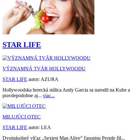
STAR LIFE
VÝZNAMNÁ TVÁR HOLLYWOODU
STAR LIFE
autor:
AZURA
Hollywoodska herecká stálica Andy Garcia sa narodil na Kube a
pravdepodobne aj...
viac...
MILUJÚCI OTEC
STAR LIFE
autor:
LEA
Dvojnásobný víťaz „Sexiest Man Alive“ časopisu People žil...