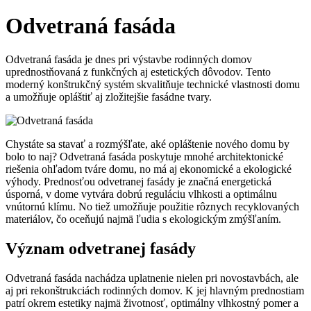
Odvetraná fasáda
Odvetraná fasáda je dnes pri výstavbe rodinných domov
uprednostňovaná z funkčných aj estetických dôvodov. Tento
moderný konštrukčný systém skvalitňuje technické vlastnosti domu
a umožňuje opláštiť aj zložitejšie fasádne tvary.
Chystáte sa stavať a rozmýšľate, aké opláštenie nového domu by
bolo to naj? Odvetraná fasáda poskytuje mnohé architektonické
riešenia ohľadom tváre domu, no má aj ekonomické a ekologické
výhody. Prednosťou odvetranej fasády je značná energetická
úsporná, v dome vytvára dobrú reguláciu vlhkosti a optimálnu
vnútornú klímu. No tiež umožňuje použitie rôznych recyklovaných
materiálov, čo oceňujú najmä ľudia s ekologickým zmýšľaním.
Význam odvetranej fasády
Odvetraná fasáda nachádza uplatnenie nielen pri novostavbách, ale
aj pri rekonštrukciách rodinných domov. K jej hlavným prednostiam
patrí okrem estetiky najmä životnosť, optimálny vlhkostný pomer a