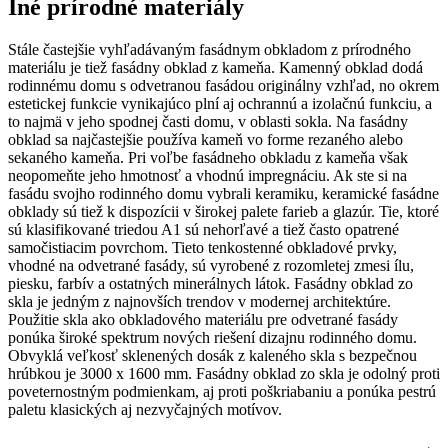
Iné prírodné materiály
Stále častejšie vyhľadávaným fasádnym obkladom z prírodného
materiálu je tiež fasádny obklad z kameňa. Kamenný obklad dodá
rodinnému domu s odvetranou fasádou originálny vzhľad, no okrem
estetickej funkcie vynikajúco plní aj ochrannú a izolačnú funkciu, a
to najmä v jeho spodnej časti domu, v oblasti sokla. Na fasádny
obklad sa najčastejšie používa kameň vo forme rezaného alebo
sekaného kameňa. Pri voľbe fasádneho obkladu z kameňa však
neopomeňte jeho hmotnosť a vhodnú impregnáciu. Ak ste si na
fasádu svojho rodinného domu vybrali keramiku, keramické fasádne
obklady sú tiež k dispozícii v širokej palete farieb a glazúr. Tie, ktoré
sú klasifikované triedou A1 sú nehorľavé a tiež často opatrené
samočistiacim povrchom. Tieto tenkostenné obkladové prvky,
vhodné na odvetrané fasády, sú vyrobené z rozomletej zmesi ílu,
piesku, farbív a ostatných minerálnych látok. Fasádny obklad zo
skla je jedným z najnovších trendov v modernej architektúre.
Použitie skla ako obkladového materiálu pre odvetrané fasády
ponúka široké spektrum nových riešení dizajnu rodinného domu.
Obvyklá veľkosť sklenených dosák z kaleného skla s bezpečnou
hrúbkou je 3000 x 1600 mm. Fasádny obklad zo skla je odolný proti
poveternostným podmienkam, aj proti poškriabaniu a ponúka pestrú
paletu klasických aj nezvyčajných motívov.