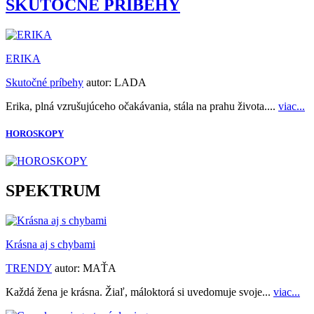
SKUTOČNÉ PRÍBEHY
ERIKA
Skutočné príbehy
autor:
LADA
Erika, plná vzrušujúceho očakávania, stála na prahu života....
viac...
HOROSKOPY
SPEKTRUM
Krásna aj s chybami
TRENDY
autor:
MAŤA
Každá žena je krásna. Žiaľ, máloktorá si uvedomuje svoje...
viac...