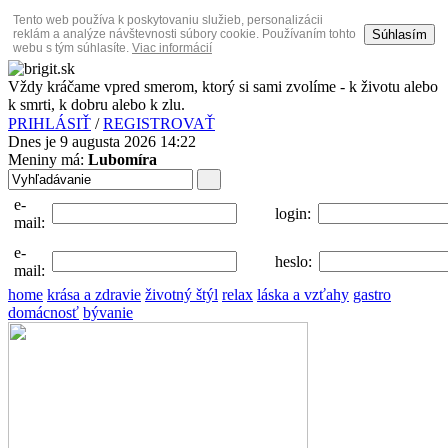
Tento web používa k poskytovaniu služieb, personalizácii
Súhlasím
reklám a analýze návštevnosti súbory cookie. Používaním tohto
webu s tým súhlasíte.
Viac informácií
Vždy kráčame vpred smerom, ktorý si sami zvolíme - k životu alebo
k smrti, k dobru alebo k zlu.
PRIHLÁSIŤ
/
REGISTROVAŤ
Dnes je 9 augusta 2026 14:22
Meniny má:
Lubomíra
e-
login:
mail:
e-
heslo:
mail:
home
krása a zdravie
životný štýl
relax
láska a vzťahy
gastro
domácnosť
bývanie