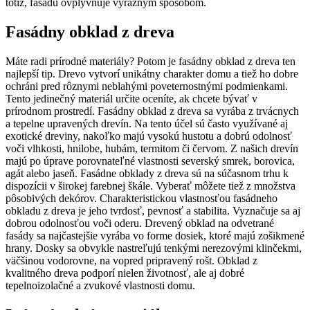
totiž, fasádu ovplyvňuje výrazným spôsobom.
Fasádny obklad z dreva
Máte radi prírodné materiály? Potom je fasádny obklad z dreva ten
najlepší tip. Drevo vytvorí unikátny charakter domu a tiež ho dobre
ochráni pred rôznymi neblahými poveternostnými podmienkami.
Tento jedinečný materiál určite oceníte, ak chcete bývať v
prírodnom prostredí. Fasádny obklad z dreva sa vyrába z trvácnych
a tepelne upravených drevín. Na tento účel sú často využívané aj
exotické dreviny, nakoľko majú vysokú hustotu a dobrú odolnosť
voči vlhkosti, hnilobe, hubám, termitom či červom. Z našich drevín
majú po úprave porovnateľné vlastnosti severský smrek, borovica,
agát alebo jaseň. Fasádne obklady z dreva sú na súčasnom trhu k
dispozícii v širokej farebnej škále. Vyberať môžete tiež z množstva
pôsobivých dekórov. Charakteristickou vlastnosťou fasádneho
obkladu z dreva je jeho tvrdosť, pevnosť a stabilita. Vyznačuje sa aj
dobrou odolnosťou voči oderu. Drevený obklad na odvetrané
fasády sa najčastejšie vyrába vo forme dosiek, ktoré majú zošikmené
hrany. Dosky sa obvykle nastreľujú tenkými nerezovými klinčekmi,
väčšinou vodorovne, na vopred pripravený rošt. Obklad z
kvalitného dreva podporí nielen životnosť, ale aj dobré
tepelnoizolačné a zvukové vlastnosti domu.