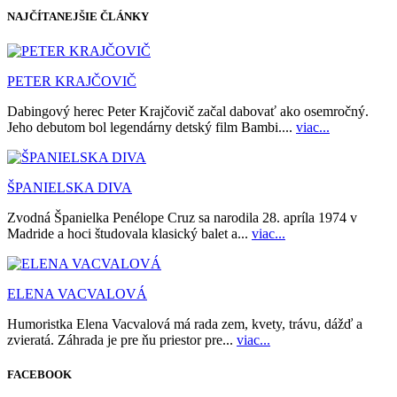
NAJČÍTANEJŠIE ČLÁNKY
PETER KRAJČOVIČ
Dabingový herec Peter Krajčovič začal dabovať ako osemročný.
Jeho debutom bol legendárny detský film Bambi....
viac...
ŠPANIELSKA DIVA
Zvodná Španielka Penélope Cruz sa narodila 28. apríla 1974 v
Madride a hoci študovala klasický balet a...
viac...
ELENA VACVALOVÁ
Humoristka Elena Vacvalová má rada zem, kvety, trávu, dážď a
zvieratá. Záhrada je pre ňu priestor pre...
viac...
FACEBOOK