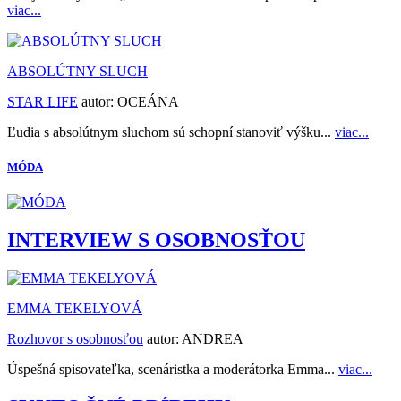
viac...
ABSOLÚTNY SLUCH
STAR LIFE
autor:
OCEÁNA
Ľudia s absolútnym sluchom sú schopní stanoviť výšku...
viac...
MÓDA
INTERVIEW S OSOBNOSŤOU
EMMA TEKELYOVÁ
Rozhovor s osobnosťou
autor:
ANDREA
Úspešná spisovateľka, scenáristka a moderátorka Emma...
viac...