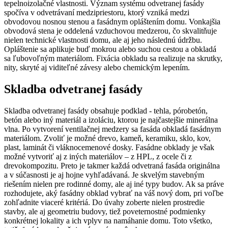
tepelnoizolačné vlastnosti. Význam systému odvetranej fasády
spočíva v odvetrávaní medzipriestoru, ktorý vzniká medzi
obvodovou nosnou stenou a fasádnym opláštením domu. Vonkajšia
obvodová stena je oddelená vzduchovou medzerou, čo skvalitňuje
nielen technické vlastnosti domu, ale aj jeho následnú údržbu.
Opláštenie sa aplikuje buď mokrou alebo suchou cestou a obkladá
sa ľubovoľným materiálom. Fixácia obkladu sa realizuje na skrutky,
nity, skryté aj viditeľné závesy alebo chemickým lepením.
Skladba odvetranej fasády
Skladba odvetranej fasády obsahuje podklad - tehla, pórobetón,
betón alebo iný materiál a izoláciu, ktorou je najčastejšie minerálna
vlna. Po vytvorení ventilačnej medzery sa fasáda obkladá fasádnym
materiálom. Zvoliť je možné drevo, kameň, keramiku, sklo, kov,
plast, laminát či vláknocemenové dosky. Fasádne obklady je však
možné vytvoriť aj z iných materiálov – z HPL, z ocele či z
drevokompozitu. Preto je takmer každá odvetraná fasáda originálna
a v súčasnosti je aj hojne vyhľadávaná. Je skvelým stavebným
riešením nielen pre rodinné domy, ale aj iné typy budov. Ak sa práve
rozhodujete, aký fasádny obklad vybrať na váš nový dom, pri voľbe
zohľadnite viaceré kritériá. Do úvahy zoberte nielen prostredie
stavby, ale aj geometriu budovy, tiež poveternostné podmienky
konkrétnej lokality a ich vplyv na namáhanie domu. Toto všetko,