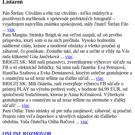
Listáreň
Pán Štefan:
Chválim a ešte raz chválim - toľko múdrych a
pozitívnych myšlienok v sprievode perfektných fotografií –
vyjadrujem najvyššiu známku spokojnosti, stály čitateľ Štefan Filo
...
viac
Pani Margita:
Stránky Brigit.sk ma veľmi zaujali, už od prvého
príspevku, ktorý som si na nich prečítala. Vysoko hodnotím
nádherné citáty, krásne a moderné obrázky a všetko poučné aj
zábavné, čo ponúkate. Zostaňte takí, akí ste a určite si vždy na Vás
rada kliknem! Gita Jančeková ...
viac
BRIGIT.SK:
Milí naši priaznivci, zverejňujeme výhercov súťaže na
FB o tri elektrické žehličky. Sú nimi naši čitatelia: Eva Petrujová,
Hanička Szabova a Evka Demianová, ktorým srdečne gratulujeme a
s ostatnými sa už teraz tešíme na ďalšiu súťaž. ...
viac
BRIGIT.SK:
Milí čitatelia, radi zverejňuje výhercu FB súťaže o
prístroj PLAY na výrobu perlivej vody, v hodnote 84,99 EUR, od
spoločnosti SodaStream, ktorou je Anna Krčmárová. Výherkyni
gratulujeme a s ostatnými sa už teraz tešíme na stretnutie v ďalšej
súťaži! ...
viac
Pani Otília:
Tieto stránky sú pre mňa zaujímavé, zábavné, aj poučné.
Prajem vám veľa úspechov a skvelých nápadov do ďalšieho
obdobia, Vaša čitateľka Otília Bačová ...
viac
ONLINE ROZHOVOR