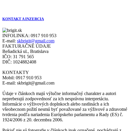
KONTAKT A INZERCIA
INFOLINKA:
0917 910 953
E-mail:
skbrigit@gmail.com
FAKTURAČNÉ ÚDAJE
Beňadická ul., Bratislava
IČO: 31 791 565
DIČ: 1024882408
KONTAKTY
Mobil: 0917 910 953
E-mail: skbrigit@gmail.com
Údaje v článkoch majú výlučne informačný charakter a autori
nepreberajú zodpovednosť za ich nesprávnu interpretáciu.
Informácie o výživových doplnkoch alebo rastlinách a ich
všeobecnom požití nesmú byť považované za výživové a zdravotné
tvrdenia podľa nariadenia Európskeho parlamentu a Rady (ES) č.
1924/2006 z 20. decembra 2006.
Pokiaľ nie sú fotografie v článkoch inak označené, pochádzajú z