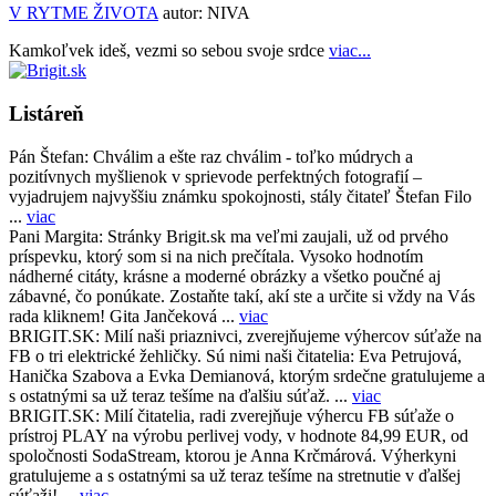
V RYTME ŽIVOTA
autor:
NIVA
Kamkoľvek ideš, vezmi so sebou svoje srdce
viac...
Listáreň
Pán Štefan:
Chválim a ešte raz chválim - toľko múdrych a
pozitívnych myšlienok v sprievode perfektných fotografií –
vyjadrujem najvyššiu známku spokojnosti, stály čitateľ Štefan Filo
...
viac
Pani Margita:
Stránky Brigit.sk ma veľmi zaujali, už od prvého
príspevku, ktorý som si na nich prečítala. Vysoko hodnotím
nádherné citáty, krásne a moderné obrázky a všetko poučné aj
zábavné, čo ponúkate. Zostaňte takí, akí ste a určite si vždy na Vás
rada kliknem! Gita Jančeková ...
viac
BRIGIT.SK:
Milí naši priaznivci, zverejňujeme výhercov súťaže na
FB o tri elektrické žehličky. Sú nimi naši čitatelia: Eva Petrujová,
Hanička Szabova a Evka Demianová, ktorým srdečne gratulujeme a
s ostatnými sa už teraz tešíme na ďalšiu súťaž. ...
viac
BRIGIT.SK:
Milí čitatelia, radi zverejňuje výhercu FB súťaže o
prístroj PLAY na výrobu perlivej vody, v hodnote 84,99 EUR, od
spoločnosti SodaStream, ktorou je Anna Krčmárová. Výherkyni
gratulujeme a s ostatnými sa už teraz tešíme na stretnutie v ďalšej
súťaži! ...
viac