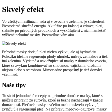
Skvelý efekt
Vo všetkých rastlinách, teda aj v ovocí a v zelenine, je sústredená
životodarná slnečná energia. Ak túžite po krásnej a zdravej pleti,
siahnite po prírodných produktoch a vyskúšajte si z nich namiešať
výživné prírodné masky. Prezradíme vám ako.
Prírodné masky dodajú pleti nielen výživu, ale aj hydratáciu.
Pokožku ideálne regenerujú plody uhoriek, mrkvy, zemiakov a tiež
iná zelenina. Výdatné a osviežujúce sú masky z domáceho ovocia,
ktoré sa zvyknú kombinovať so smotanou, vajíčkami, droždím,
olejom alebo s tvarohom. Mimoriadne prospešný je tiež domáci
včelí med.
Naše tipy
Tu sú tri jednoduché recepty na prírodné domáce masky, ktoré si
môžete pripraviť zo surovín, ktoré sa bežne nachádzajú v každej
domácnosti. Pleťové masky s včelím medom skvelo vyživujú,
zvlhčujú a regenerujú pleť. Na prípravu medovo-jogurtovej masky