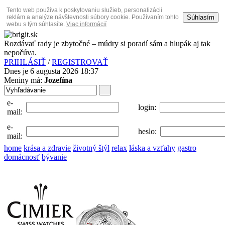
Tento web používa k poskytovaniu služieb, personalizácii
Súhlasím
reklám a analýze návštevnosti súbory cookie. Používaním tohto
webu s tým súhlasíte.
Viac informácií
Rozdávať rady je zbytočné – múdry si poradí sám a hlupák aj tak
nepočúva.
PRIHLÁSIŤ
/
REGISTROVAŤ
Dnes je 6 augusta 2026 18:37
Meniny má:
Jozefína
e-
login:
mail:
e-
heslo:
mail:
home
krása a zdravie
životný štýl
relax
láska a vzťahy
gastro
domácnosť
bývanie