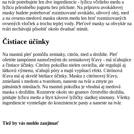
na tvár potrebujete len dve ingrediencie - lyžicu včelieho medu a
lyžicu prírodného jogurtu bez príchute. Na prípravu avokádovej
masky budete potrebovať rozmixované avokádo, olivový olej, med
a na ovseno-medovú masku okrem medu len hrsť rozmixovaných
ovsených vločiek a trochu teplej vody. Pleťové masky sa obvykle na
tvári nechávajú pôsobiť okolo dvadsať minút.
Čistiace účinky
Na mastnú pleť pomôžu zemiaky, citrón, med a droždie. Pleť
ošetrite tampónmi namočenými do zemiakovej šťavy - má sťahujúce
a čistiace účinky. Citróny pokožku nielen osviežia, ale regulujú aj
látkovú výmenu, sťahujú póry a majú vypínací efekt. Citrónová
šťava má aj skvelé bieliace účinky. Masku z citrónovej šťavy,
zmiešanú s medom a tvarohom, naneste na tvár a zmyte po
pätnástich minútach. Na mastnú pokožku je vhodná aj medová
maska s droždím. Rozmrvte okolo sto gramov čerstvého droždia,
pridajte lyžicu medu a štyri kávové lyžičky sladkej smotany. Všetky
ingrediencie vymiešajte do konzistencie pasty a naneste na tvár.
Tiež by vás mohlo zaujímať