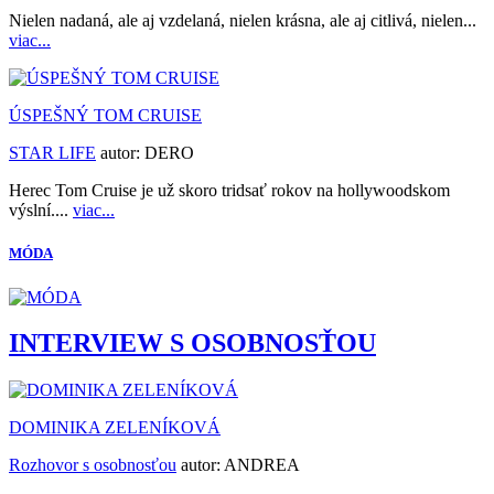
Nielen nadaná, ale aj vzdelaná, nielen krásna, ale aj citlivá, nielen...
viac...
ÚSPEŠNÝ TOM CRUISE
STAR LIFE
autor:
DERO
Herec Tom Cruise je už skoro tridsať rokov na hollywoodskom
výslní....
viac...
MÓDA
INTERVIEW S OSOBNOSŤOU
DOMINIKA ZELENÍKOVÁ
Rozhovor s osobnosťou
autor:
ANDREA