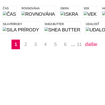
ČAS
ROVNOVÁHA
ISKRA
VEK
H
SILA PRÍRODY
SHEA BUTTER
UDALOSŤ
1
2
3
4
5
6
...
11
ďalšie