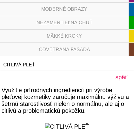
MODERNÉ OBRAZY
NEZAMENITEĽNÁ CHUŤ
MÄKKÉ KROKY
ODVETRANÁ FASÁDA
CITLIVÁ PLEŤ
späť
Využitie prírodných ingrediencií pri výrobe
pleťovej kozmetiky zaručuje maximálnu výživu a
šetrnú starostlivosť nielen o normálnu, ale aj o
citlivú a problematickú pokožku.