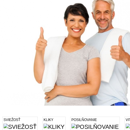
SVIEŽOSŤ
KLIKY
POSILŇOVANIE
VI