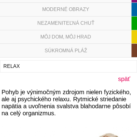
MODERNÉ OBRAZY
NEZAMENITEĽNÁ CHUŤ
MÔJ DOM, MÔJ HRAD
SÚKROMNÁ PLÁŽ
RELAX
späť
Pohyb je výnimočným zdrojom nielen fyzického,
ale aj psychického relaxu. Rytmické striedanie
napätia a uvoľnenia svalstva blahodarne pôsobí
na celý organizmus.