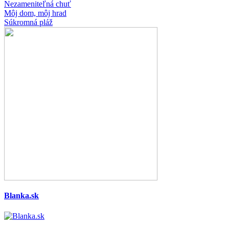
Nezameniteľná chuť
Môj dom, môj hrad
Súkromná pláž
Blanka.sk