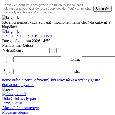
Tento web používa k poskytovaniu služieb, personalizácii
Súhlasím
reklám a analýze návštevnosti súbory cookie. Používaním tohto
webu s tým súhlasíte.
Viac informácií
Kto mlčí nemusí vždy súhlasiť, možno len nemá chuť diskutovať s
hlupákmi.
PRIHLÁSIŤ
/
REGISTROVAŤ
Dnes je 8 augusta 2026 14:59
Meniny má:
Oskar
e-
login:
mail:
e-
heslo:
mail:
home
krása a zdravie
životný štýl
relax
láska a vzťahy
gastro
domácnosť
bývanie
Dobrý sluha, zlý pán
Jazvy v duši
Ako odbúrať stereotyp
Moderné obrazy