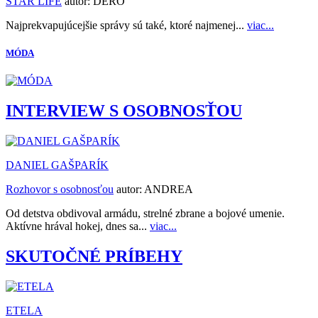
STAR LIFE
autor:
DERO
Najprekvapujúcejšie správy sú také, ktoré najmenej...
viac...
MÓDA
INTERVIEW S OSOBNOSŤOU
DANIEL GAŠPARÍK
Rozhovor s osobnosťou
autor:
ANDREA
Od detstva obdivoval armádu, strelné zbrane a bojové umenie.
Aktívne hrával hokej, dnes sa...
viac...
SKUTOČNÉ PRÍBEHY
ETELA