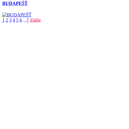
BUDAPEŠŤ
1
2
3
4
5
6
...
7
ďalšie