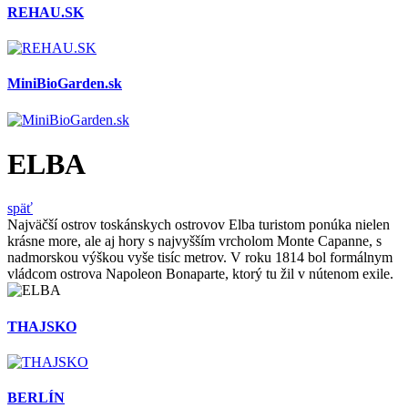
REHAU.SK
MiniBioGarden.sk
ELBA
späť
Najväčší ostrov toskánskych ostrovov Elba turistom ponúka nielen
krásne more, ale aj hory s najvyšším vrcholom Monte Capanne, s
nadmorskou výškou vyše tisíc metrov. V roku 1814 bol formálnym
vládcom ostrova Napoleon Bonaparte, ktorý tu žil v nútenom exile.
THAJSKO
BERLÍN