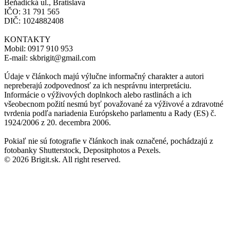
Beňadická ul., Bratislava
IČO: 31 791 565
DIČ: 1024882408
KONTAKTY
Mobil: 0917 910 953
E-mail: skbrigit@gmail.com
Údaje v článkoch majú výlučne informačný charakter a autori
nepreberajú zodpovednosť za ich nesprávnu interpretáciu.
Informácie o výživových doplnkoch alebo rastlinách a ich
všeobecnom požití nesmú byť považované za výživové a zdravotné
tvrdenia podľa nariadenia Európskeho parlamentu a Rady (ES) č.
1924/2006 z 20. decembra 2006.
Pokiaľ nie sú fotografie v článkoch inak označené, pochádzajú z
fotobanky Shutterstock, Depositphotos a Pexels.
© 2026 Brigit.sk. All right reserved.