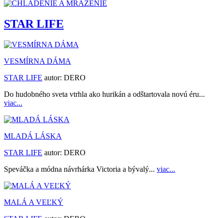
STAR LIFE
VESMÍRNA DÁMA
STAR LIFE
autor:
DERO
Do hudobného sveta vtrhla ako hurikán a odštartovala novú éru...
viac...
MLADÁ LÁSKA
STAR LIFE
autor:
DERO
Speváčka a módna návrhárka Victoria a bývalý...
viac...
MALÁ A VEĽKÝ