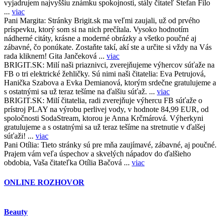
vyjadrujem najvyššiu známku spokojnosti, stály čitateľ Štefan Filo
...
viac
Pani Margita:
Stránky Brigit.sk ma veľmi zaujali, už od prvého
príspevku, ktorý som si na nich prečítala. Vysoko hodnotím
nádherné citáty, krásne a moderné obrázky a všetko poučné aj
zábavné, čo ponúkate. Zostaňte takí, akí ste a určite si vždy na Vás
rada kliknem! Gita Jančeková ...
viac
BRIGIT.SK:
Milí naši priaznivci, zverejňujeme výhercov súťaže na
FB o tri elektrické žehličky. Sú nimi naši čitatelia: Eva Petrujová,
Hanička Szabova a Evka Demianová, ktorým srdečne gratulujeme a
s ostatnými sa už teraz tešíme na ďalšiu súťaž. ...
viac
BRIGIT.SK:
Milí čitatelia, radi zverejňuje výhercu FB súťaže o
prístroj PLAY na výrobu perlivej vody, v hodnote 84,99 EUR, od
spoločnosti SodaStream, ktorou je Anna Krčmárová. Výherkyni
gratulujeme a s ostatnými sa už teraz tešíme na stretnutie v ďalšej
súťaži! ...
viac
Pani Otília:
Tieto stránky sú pre mňa zaujímavé, zábavné, aj poučné.
Prajem vám veľa úspechov a skvelých nápadov do ďalšieho
obdobia, Vaša čitateľka Otília Bačová ...
viac
ONLINE ROZHOVOR
Beauty