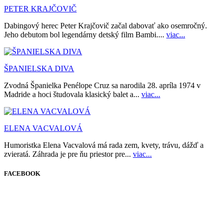
PETER KRAJČOVIČ
Dabingový herec Peter Krajčovič začal dabovať ako osemročný.
Jeho debutom bol legendárny detský film Bambi....
viac...
ŠPANIELSKA DIVA
Zvodná Španielka Penélope Cruz sa narodila 28. apríla 1974 v
Madride a hoci študovala klasický balet a...
viac...
ELENA VACVALOVÁ
Humoristka Elena Vacvalová má rada zem, kvety, trávu, dážď a
zvieratá. Záhrada je pre ňu priestor pre...
viac...
FACEBOOK