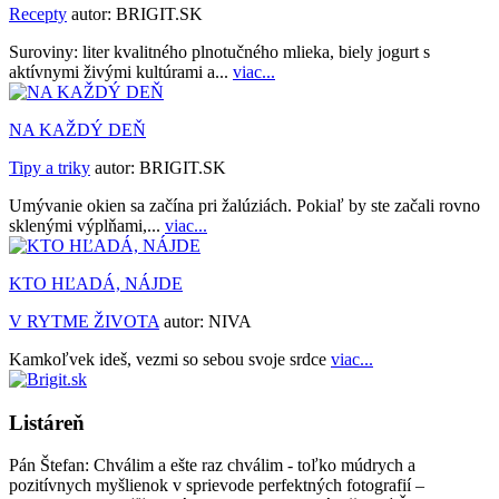
Recepty
autor:
BRIGIT.SK
Suroviny: liter kvalitného plnotučného mlieka, biely jogurt s
aktívnymi živými kultúrami a...
viac...
NA KAŽDÝ DEŇ
Tipy a triky
autor:
BRIGIT.SK
Umývanie okien sa začína pri žalúziách. Pokiaľ by ste začali rovno
sklenými výplňami,...
viac...
KTO HĽADÁ, NÁJDE
V RYTME ŽIVOTA
autor:
NIVA
Kamkoľvek ideš, vezmi so sebou svoje srdce
viac...
Listáreň
Pán Štefan:
Chválim a ešte raz chválim - toľko múdrych a
pozitívnych myšlienok v sprievode perfektných fotografií –