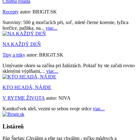
Chutná roláda
Recepty
autor:
BRIGIT.SK
Suroviny: 500 g morčacích pŕs, soľ, mleté čierne korenie, lyžica
horčice, pažítka, na...
viac...
NA KAŽDÝ DEŇ
Tipy a triky
autor:
BRIGIT.SK
Umývanie okien sa začína pri žalúziách. Pokiaľ by ste začali rovno
sklenými výplňami,...
viac...
KTO HĽADÁ, NÁJDE
V RYTME ŽIVOTA
autor:
NIVA
Kamkoľvek ideš, vezmi so sebou svoje srdce
viac...
Listáreň
Pán Štefan:
Chválim a ešte raz chválim - toľko múdrych a