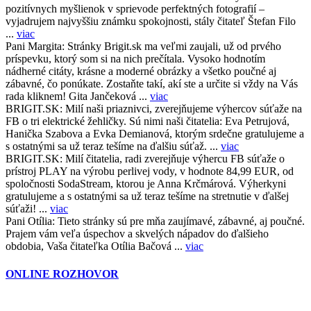
pozitívnych myšlienok v sprievode perfektných fotografií –
vyjadrujem najvyššiu známku spokojnosti, stály čitateľ Štefan Filo
...
viac
Pani Margita:
Stránky Brigit.sk ma veľmi zaujali, už od prvého
príspevku, ktorý som si na nich prečítala. Vysoko hodnotím
nádherné citáty, krásne a moderné obrázky a všetko poučné aj
zábavné, čo ponúkate. Zostaňte takí, akí ste a určite si vždy na Vás
rada kliknem! Gita Jančeková ...
viac
BRIGIT.SK:
Milí naši priaznivci, zverejňujeme výhercov súťaže na
FB o tri elektrické žehličky. Sú nimi naši čitatelia: Eva Petrujová,
Hanička Szabova a Evka Demianová, ktorým srdečne gratulujeme a
s ostatnými sa už teraz tešíme na ďalšiu súťaž. ...
viac
BRIGIT.SK:
Milí čitatelia, radi zverejňuje výhercu FB súťaže o
prístroj PLAY na výrobu perlivej vody, v hodnote 84,99 EUR, od
spoločnosti SodaStream, ktorou je Anna Krčmárová. Výherkyni
gratulujeme a s ostatnými sa už teraz tešíme na stretnutie v ďalšej
súťaži! ...
viac
Pani Otília:
Tieto stránky sú pre mňa zaujímavé, zábavné, aj poučné.
Prajem vám veľa úspechov a skvelých nápadov do ďalšieho
obdobia, Vaša čitateľka Otília Bačová ...
viac
ONLINE ROZHOVOR