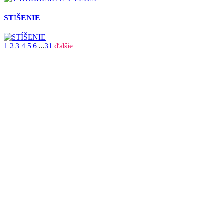
STÍŠENIE
1
2
3
4
5
6
...
31
ďalšie