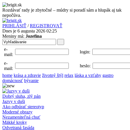
Rozdávať rady je zbytočné – múdry si poradí sám a hlupák aj tak
nepočúva.
PRIHLÁSIŤ
/
REGISTROVAŤ
Dnes je 6 augusta 2026 02:25
Meniny má:
Jozefína
e-
login:
mail:
e-
heslo:
mail:
home
krása a zdravie
životný štýl
relax
láska a vzťahy
gastro
domácnosť
bývanie
Dobrý sluha, zlý pán
Jazvy v duši
Ako odbúrať stereotyp
Moderné obrazy
Nezameniteľná chuť
Mäkké kroky
Odvetraná fasáda