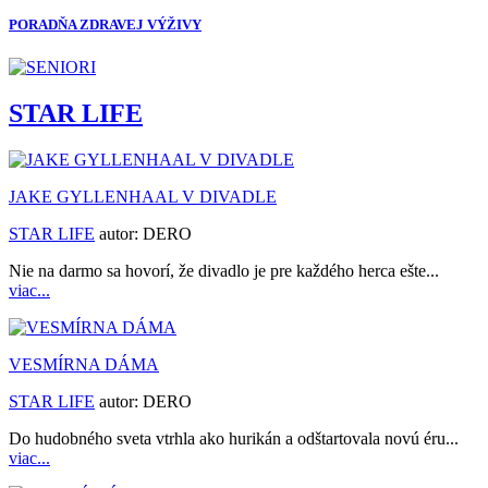
PORADŇA ZDRAVEJ VÝŽIVY
STAR LIFE
JAKE GYLLENHAAL V DIVADLE
STAR LIFE
autor:
DERO
Nie na darmo sa hovorí, že divadlo je pre každého herca ešte...
viac...
VESMÍRNA DÁMA
STAR LIFE
autor:
DERO
Do hudobného sveta vtrhla ako hurikán a odštartovala novú éru...
viac...