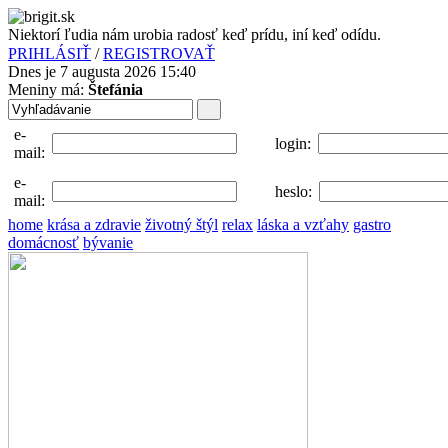
Niektorí ľudia nám urobia radosť keď prídu, iní keď odídu.
PRIHLÁSIŤ
/
REGISTROVAŤ
Dnes je 7 augusta 2026 15:40
Meniny má:
Štefánia
e-
login:
mail:
e-
heslo:
mail:
home
krása a zdravie
životný štýl
relax
láska a vzťahy
gastro
domácnosť
bývanie