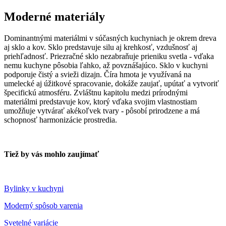
Moderné materiály
Dominantnými materiálmi v súčasných kuchyniach je okrem dreva
aj sklo a kov. Sklo predstavuje silu aj krehkosť, vzdušnosť aj
priehľadnosť. Priezračné sklo nezabraňuje prieniku svetla - vďaka
nemu kuchyne pôsobia ľahko, až povznášajúco. Sklo v kuchyni
podporuje čistý a svieži dizajn. Číra hmota je využívaná na
umelecké aj úžitkové spracovanie, dokáže zaujať, upútať a vytvoriť
špecifickú atmosféru. Zvláštnu kapitolu medzi prírodnými
materiálmi predstavuje kov, ktorý vďaka svojim vlastnostiam
umožňuje vytvárať akékoľvek tvary - pôsobí prirodzene a má
schopnosť harmonizácie prostredia.
Tiež by vás mohlo zaujímať
Bylinky v kuchyni
Moderný spôsob varenia
Svetelné variácie