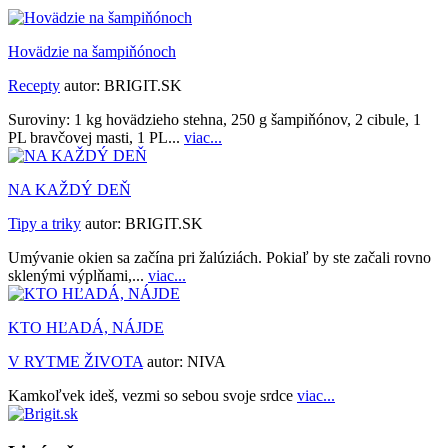
Hovädzie na šampiňónoch
Recepty
autor:
BRIGIT.SK
Suroviny: 1 kg hovädzieho stehna, 250 g šampiňónov, 2 cibule, 1
PL bravčovej masti, 1 PL...
viac...
NA KAŽDÝ DEŇ
Tipy a triky
autor:
BRIGIT.SK
Umývanie okien sa začína pri žalúziách. Pokiaľ by ste začali rovno
sklenými výplňami,...
viac...
KTO HĽADÁ, NÁJDE
V RYTME ŽIVOTA
autor:
NIVA
Kamkoľvek ideš, vezmi so sebou svoje srdce
viac...