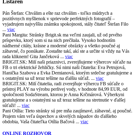
Listáreň
Pán Štefan:
Chválim a ešte raz chválim - toľko múdrych a
pozitívnych myšlienok v sprievode perfektných fotografií –
vyjadrujem najvyššiu známku spokojnosti, stály čitateľ Štefan Filo
...
viac
Pani Margita:
Stránky Brigit.sk ma veľmi zaujali, už od prvého
príspevku, ktorý som si na nich prečítala. Vysoko hodnotím
nádherné citáty, krásne a moderné obrázky a všetko poučné aj
zábavné, čo ponúkate. Zostaňte takí, akí ste a určite si vždy na Vás
rada kliknem! Gita Jančeková ...
viac
BRIGIT.SK:
Milí naši priaznivci, zverejňujeme výhercov súťaže na
FB o tri elektrické žehličky. Sú nimi naši čitatelia: Eva Petrujová,
Hanička Szabova a Evka Demianová, ktorým srdečne gratulujeme a
s ostatnými sa už teraz tešíme na ďalšiu súťaž. ...
viac
BRIGIT.SK:
Milí čitatelia, radi zverejňuje výhercu FB súťaže o
prístroj PLAY na výrobu perlivej vody, v hodnote 84,99 EUR, od
spoločnosti SodaStream, ktorou je Anna Krčmárová. Výherkyni
gratulujeme a s ostatnými sa už teraz tešíme na stretnutie v ďalšej
súťaži! ...
viac
Pani Otília:
Tieto stránky sú pre mňa zaujímavé, zábavné, aj poučné.
Prajem vám veľa úspechov a skvelých nápadov do ďalšieho
obdobia, Vaša čitateľka Otília Bačová ...
viac
ONLINE ROZHOVOR