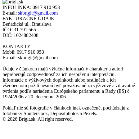
INFOLINKA:
0917 910 953
E-mail:
skbrigit@gmail.com
FAKTURAČNÉ ÚDAJE
Beňadická ul., Bratislava
IČO: 31 791 565
DIČ: 1024882408
KONTAKTY
Mobil: 0917 910 953
E-mail: skbrigit@gmail.com
Údaje v článkoch majú výlučne informačný charakter a autori
nepreberajú zodpovednosť za ich nesprávnu interpretáciu.
Informácie o výživových doplnkoch alebo rastlinách a ich
všeobecnom požití nesmú byť považované za výživové a zdravotné
tvrdenia podľa nariadenia Európskeho parlamentu a Rady (ES) č.
1924/2006 z 20. decembra 2006.
Pokiaľ nie sú fotografie v článkoch inak označené, pochádzajú z
fotobanky Shutterstock, Depositphotos a Pexels.
© 2026 Brigit.sk. All right reserved.