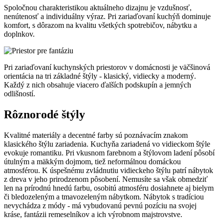
Spoločnou charakteristikou aktuálneho dizajnu je vzdušnosť,
nenútenosť a individuálny výraz. Pri zariaďovaní kuchýň dominuje
komfort, s dôrazom na kvalitu všetkých spotrebičov, nábytku a
doplnkov.
Pri zariaďovaní kuchynských priestorov v domácnosti je väčšinová
orientácia na tri základné štýly - klasický, vidiecky a moderný.
Každý z nich obsahuje viacero ďalších podskupín a jemných
odlišností.
Rôznorodé štýly
Kvalitné materiály a decentné farby sú poznávacím znakom
klasického štýlu zariadenia. Kuchyňa zariadená vo vidieckom štýle
evokuje romantiku. Pri vkusnom farebnom a štýlovom ladení pôsobí
útulným a mäkkým dojmom, tiež neformálnou domáckou
atmosférou. K úspešnému zvládnutiu vidieckeho štýlu patrí nábytok
z dreva v jeho prirodzenom pôsobení. Nemusíte sa však obmedziť
len na prírodnú hnedú farbu, osobitú atmosféru dosiahnete aj bielym
či bledozeleným a tmavozeleným nábytkom. Nábytok s tradíciou
nevychádza z módy - má vybudovanú pevnú pozíciu na svojej
kráse, fantázii remeselníkov a ich výrobnom majstrovstve.