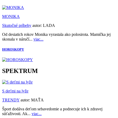
MONIKA
Skutočné príbehy
autor:
LADA
Od desiatich rokov Monika vyrastala ako polosirota. Mamička jej
skonala v náručí...
viac...
HOROSKOPY
SPEKTRUM
S deťmi na lyže
TRENDY
autor:
MAŤA
Šport dodáva deťom sebavedomie a podnecuje ich k zdravej
súťaživosti. Ak...
viac...