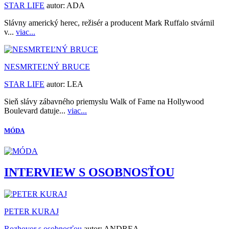
STAR LIFE
autor:
ADA
Slávny americký herec, režisér a producent Mark Ruffalo stvárnil
v...
viac...
NESMRTEĽNÝ BRUCE
STAR LIFE
autor:
LEA
Sieň slávy zábavného priemyslu Walk of Fame na Hollywood
Boulevard datuje...
viac...
MÓDA
INTERVIEW S OSOBNOSŤOU
PETER KURAJ
Rozhovor s osobnosťou
autor:
ANDREA