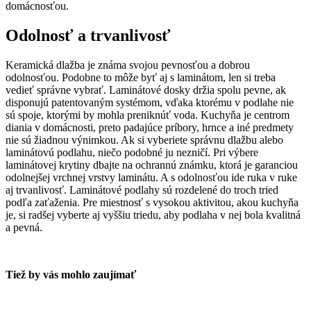
domácnosťou.
Odolnosť a trvanlivosť
Keramická dlažba je známa svojou pevnosťou a dobrou
odolnosťou. Podobne to môže byť aj s laminátom, len si treba
vedieť správne vybrať. Laminátové dosky držia spolu pevne, ak
disponujú patentovaným systémom, vďaka ktorému v podlahe nie
sú spoje, ktorými by mohla preniknúť voda. Kuchyňa je centrom
diania v domácnosti, preto padajúce príbory, hrnce a iné predmety
nie sú žiadnou výnimkou. Ak si vyberiete správnu dlažbu alebo
laminátovú podlahu, niečo podobné ju nezničí. Pri výbere
laminátovej krytiny dbajte na ochrannú známku, ktorá je garanciou
odolnejšej vrchnej vrstvy laminátu. A s odolnosťou ide ruka v ruke
aj trvanlivosť. Laminátové podlahy sú rozdelené do troch tried
podľa zaťaženia. Pre miestnosť s vysokou aktivitou, akou kuchyňa
je, si radšej vyberte aj vyššiu triedu, aby podlaha v nej bola kvalitná
a pevná.
Tiež by vás mohlo zaujímať