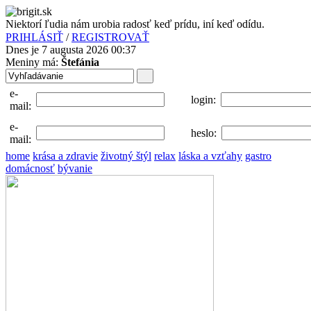
Niektorí ľudia nám urobia radosť keď prídu, iní keď odídu.
PRIHLÁSIŤ
/
REGISTROVAŤ
Dnes je 7 augusta 2026 00:37
Meniny má:
Štefánia
e-
login:
mail:
e-
heslo:
mail:
home
krása a zdravie
životný štýl
relax
láska a vzťahy
gastro
domácnosť
bývanie