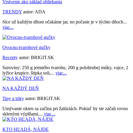
Vrstvenie ako základ obliekania
TRENDY
autor:
ADA
Síce už každým dňom očakáme jar, no počasie je v týchto dňoch...
viac...
Ovocno-tvarohové guľky
Recepty
autor:
BRIGIT.SK
Suroviny: 250 g jemného tvarohu, 200 g polohrubej múky, vajce, 2
lyžice krupice, štipka soli,...
viac...
NA KAŽDÝ DEŇ
Tipy a triky
autor:
BRIGIT.SK
Umývanie okien sa začína pri žalúziách. Pokiaľ by ste začali rovno
sklenými výplňami,...
viac...
KTO HĽADÁ, NÁJDE