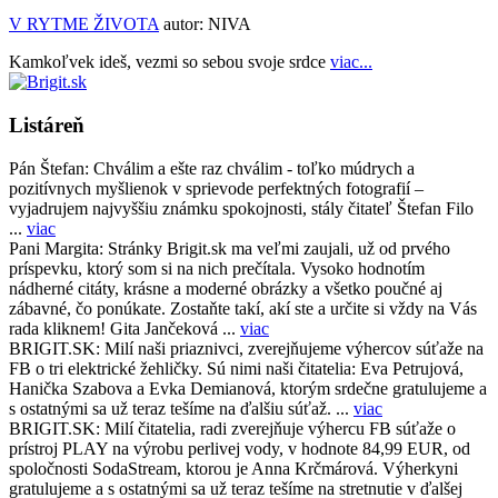
V RYTME ŽIVOTA
autor:
NIVA
Kamkoľvek ideš, vezmi so sebou svoje srdce
viac...
Listáreň
Pán Štefan:
Chválim a ešte raz chválim - toľko múdrych a
pozitívnych myšlienok v sprievode perfektných fotografií –
vyjadrujem najvyššiu známku spokojnosti, stály čitateľ Štefan Filo
...
viac
Pani Margita:
Stránky Brigit.sk ma veľmi zaujali, už od prvého
príspevku, ktorý som si na nich prečítala. Vysoko hodnotím
nádherné citáty, krásne a moderné obrázky a všetko poučné aj
zábavné, čo ponúkate. Zostaňte takí, akí ste a určite si vždy na Vás
rada kliknem! Gita Jančeková ...
viac
BRIGIT.SK:
Milí naši priaznivci, zverejňujeme výhercov súťaže na
FB o tri elektrické žehličky. Sú nimi naši čitatelia: Eva Petrujová,
Hanička Szabova a Evka Demianová, ktorým srdečne gratulujeme a
s ostatnými sa už teraz tešíme na ďalšiu súťaž. ...
viac
BRIGIT.SK:
Milí čitatelia, radi zverejňuje výhercu FB súťaže o
prístroj PLAY na výrobu perlivej vody, v hodnote 84,99 EUR, od
spoločnosti SodaStream, ktorou je Anna Krčmárová. Výherkyni
gratulujeme a s ostatnými sa už teraz tešíme na stretnutie v ďalšej