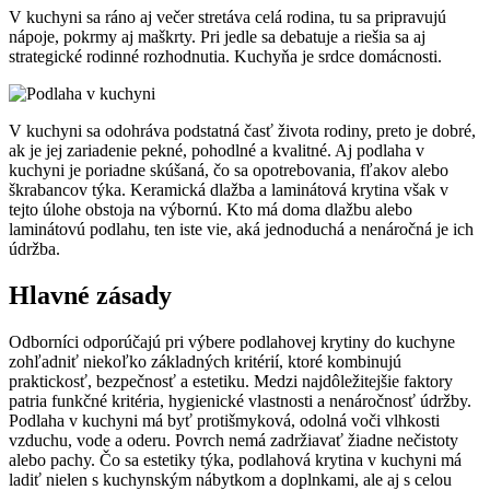
V kuchyni sa ráno aj večer stretáva celá rodina, tu sa pripravujú
nápoje, pokrmy aj maškrty. Pri jedle sa debatuje a riešia sa aj
strategické rodinné rozhodnutia. Kuchyňa je srdce domácnosti.
V kuchyni sa odohráva podstatná časť života rodiny, preto je dobré,
ak je jej zariadenie pekné, pohodlné a kvalitné. Aj podlaha v
kuchyni je poriadne skúšaná, čo sa opotrebovania, fľakov alebo
škrabancov týka. Keramická dlažba a laminátová krytina však v
tejto úlohe obstoja na výbornú. Kto má doma dlažbu alebo
laminátovú podlahu, ten iste vie, aká jednoduchá a nenáročná je ich
údržba.
Hlavné zásady
Odborníci odporúčajú pri výbere podlahovej krytiny do kuchyne
zohľadniť niekoľko základných kritérií, ktoré kombinujú
praktickosť, bezpečnosť a estetiku. Medzi najdôležitejšie faktory
patria funkčné kritéria, hygienické vlastnosti a nenáročnosť údržby.
Podlaha v kuchyni má byť protišmyková, odolná voči vlhkosti
vzduchu, vode a oderu. Povrch nemá zadržiavať žiadne nečistoty
alebo pachy. Čo sa estetiky týka, podlahová krytina v kuchyni má
ladiť nielen s kuchynským nábytkom a doplnkami, ale aj s celou