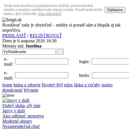
Tento web používa k poskytovaniu služieb, personalizácii
Súhlasím
reklám a analýze návštevnosti súbory cookie. Používaním tohto
webu s tým súhlasíte.
Viac informácií
Rozdávať rady je zbytočné – múdry si poradí sám a hlupák aj tak
nepočúva.
PRIHLÁSIŤ
/
REGISTROVAŤ
Dnes je 6 augusta 2026 16:30
Meniny má:
Jozefína
e-
login:
mail:
e-
heslo:
mail:
home
krása a zdravie
životný štýl
relax
láska a vzťahy
gastro
domácnosť
bývanie
Dobrý sluha, zlý pán
Jazvy v duši
Ako odbúrať stereotyp
Moderné obrazy
Nezameniteľná chuť