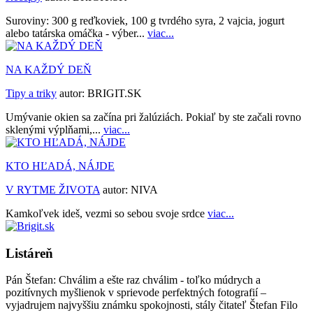
Suroviny: 300 g reďkoviek, 100 g tvrdého syra, 2 vajcia, jogurt
alebo tatárska omáčka - výber...
viac...
NA KAŽDÝ DEŇ
Tipy a triky
autor:
BRIGIT.SK
Umývanie okien sa začína pri žalúziách. Pokiaľ by ste začali rovno
sklenými výplňami,...
viac...
KTO HĽADÁ, NÁJDE
V RYTME ŽIVOTA
autor:
NIVA
Kamkoľvek ideš, vezmi so sebou svoje srdce
viac...
Listáreň
Pán Štefan:
Chválim a ešte raz chválim - toľko múdrych a
pozitívnych myšlienok v sprievode perfektných fotografií –
vyjadrujem najvyššiu známku spokojnosti, stály čitateľ Štefan Filo