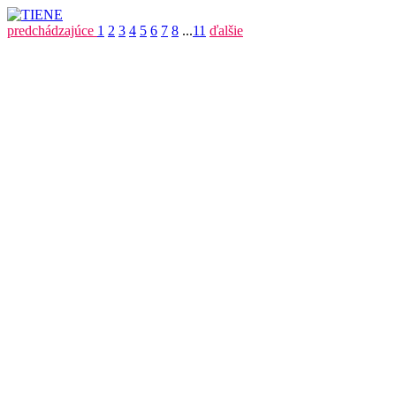
predchádzajúce
1
2
3
4
5
6
7
8
...
11
ďalšie