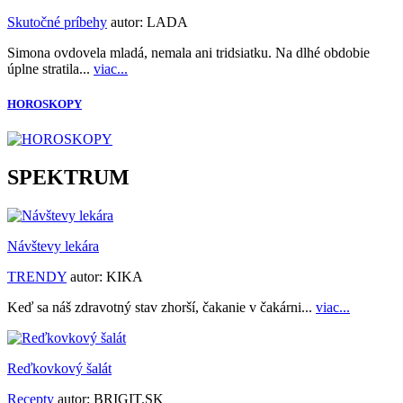
Skutočné príbehy
autor:
LADA
Simona ovdovela mladá, nemala ani tridsiatku. Na dlhé obdobie
úplne stratila...
viac...
HOROSKOPY
SPEKTRUM
Návštevy lekára
TRENDY
autor:
KIKA
Keď sa náš zdravotný stav zhorší, čakanie v čakárni...
viac...
Reďkovkový šalát
Recepty
autor:
BRIGIT.SK