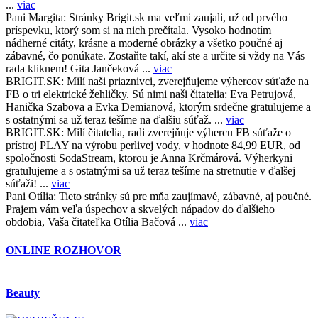
...
viac
Pani Margita:
Stránky Brigit.sk ma veľmi zaujali, už od prvého
príspevku, ktorý som si na nich prečítala. Vysoko hodnotím
nádherné citáty, krásne a moderné obrázky a všetko poučné aj
zábavné, čo ponúkate. Zostaňte takí, akí ste a určite si vždy na Vás
rada kliknem! Gita Jančeková ...
viac
BRIGIT.SK:
Milí naši priaznivci, zverejňujeme výhercov súťaže na
FB o tri elektrické žehličky. Sú nimi naši čitatelia: Eva Petrujová,
Hanička Szabova a Evka Demianová, ktorým srdečne gratulujeme a
s ostatnými sa už teraz tešíme na ďalšiu súťaž. ...
viac
BRIGIT.SK:
Milí čitatelia, radi zverejňuje výhercu FB súťaže o
prístroj PLAY na výrobu perlivej vody, v hodnote 84,99 EUR, od
spoločnosti SodaStream, ktorou je Anna Krčmárová. Výherkyni
gratulujeme a s ostatnými sa už teraz tešíme na stretnutie v ďalšej
súťaži! ...
viac
Pani Otília:
Tieto stránky sú pre mňa zaujímavé, zábavné, aj poučné.
Prajem vám veľa úspechov a skvelých nápadov do ďalšieho
obdobia, Vaša čitateľka Otília Bačová ...
viac
ONLINE ROZHOVOR
Beauty