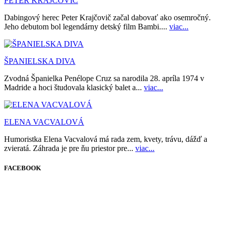
PETER KRAJČOVIČ
Dabingový herec Peter Krajčovič začal dabovať ako osemročný.
Jeho debutom bol legendárny detský film Bambi....
viac...
ŠPANIELSKA DIVA
Zvodná Španielka Penélope Cruz sa narodila 28. apríla 1974 v
Madride a hoci študovala klasický balet a...
viac...
ELENA VACVALOVÁ
Humoristka Elena Vacvalová má rada zem, kvety, trávu, dážď a
zvieratá. Záhrada je pre ňu priestor pre...
viac...
FACEBOOK