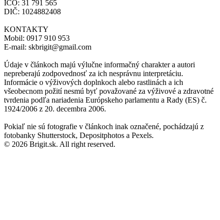
IČO: 31 791 565
DIČ: 1024882408
KONTAKTY
Mobil: 0917 910 953
E-mail: skbrigit@gmail.com
Údaje v článkoch majú výlučne informačný charakter a autori
nepreberajú zodpovednosť za ich nesprávnu interpretáciu.
Informácie o výživových doplnkoch alebo rastlinách a ich
všeobecnom požití nesmú byť považované za výživové a zdravotné
tvrdenia podľa nariadenia Európskeho parlamentu a Rady (ES) č.
1924/2006 z 20. decembra 2006.
Pokiaľ nie sú fotografie v článkoch inak označené, pochádzajú z
fotobanky Shutterstock, Depositphotos a Pexels.
© 2026 Brigit.sk. All right reserved.