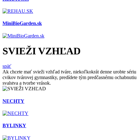
MiniBioGarden.sk
SVIEŽI VZHĽAD
späť
Ak chcete mať svieži vzhľad tváre, niekoľkokrát denne urobte sériu
cvikov tvárovej gymnastiky, predídete tým predčasnému ochabnutiu
svalstva a tvorbe vrások.
NECHTY
BYLINKY