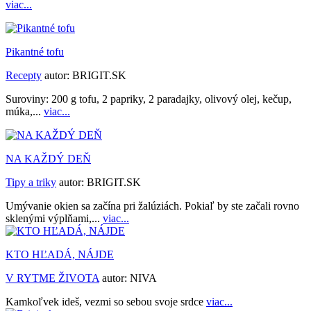
viac...
Pikantné tofu
Recepty
autor:
BRIGIT.SK
Suroviny: 200 g tofu, 2 papriky, 2 paradajky, olivový olej, kečup,
múka,...
viac...
NA KAŽDÝ DEŇ
Tipy a triky
autor:
BRIGIT.SK
Umývanie okien sa začína pri žalúziách. Pokiaľ by ste začali rovno
sklenými výplňami,...
viac...
KTO HĽADÁ, NÁJDE
V RYTME ŽIVOTA
autor:
NIVA
Kamkoľvek ideš, vezmi so sebou svoje srdce
viac...