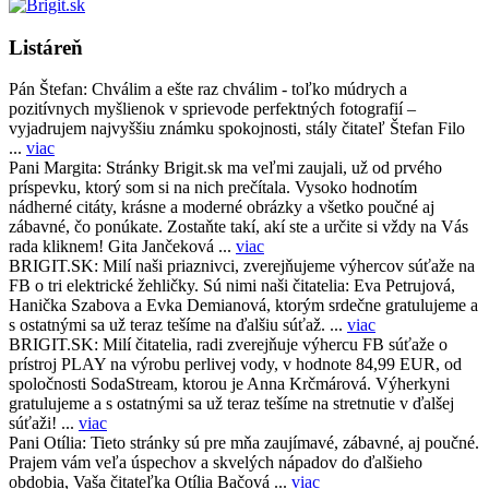
Listáreň
Pán Štefan:
Chválim a ešte raz chválim - toľko múdrych a
pozitívnych myšlienok v sprievode perfektných fotografií –
vyjadrujem najvyššiu známku spokojnosti, stály čitateľ Štefan Filo
...
viac
Pani Margita:
Stránky Brigit.sk ma veľmi zaujali, už od prvého
príspevku, ktorý som si na nich prečítala. Vysoko hodnotím
nádherné citáty, krásne a moderné obrázky a všetko poučné aj
zábavné, čo ponúkate. Zostaňte takí, akí ste a určite si vždy na Vás
rada kliknem! Gita Jančeková ...
viac
BRIGIT.SK:
Milí naši priaznivci, zverejňujeme výhercov súťaže na
FB o tri elektrické žehličky. Sú nimi naši čitatelia: Eva Petrujová,
Hanička Szabova a Evka Demianová, ktorým srdečne gratulujeme a
s ostatnými sa už teraz tešíme na ďalšiu súťaž. ...
viac
BRIGIT.SK:
Milí čitatelia, radi zverejňuje výhercu FB súťaže o
prístroj PLAY na výrobu perlivej vody, v hodnote 84,99 EUR, od
spoločnosti SodaStream, ktorou je Anna Krčmárová. Výherkyni
gratulujeme a s ostatnými sa už teraz tešíme na stretnutie v ďalšej
súťaži! ...
viac
Pani Otília:
Tieto stránky sú pre mňa zaujímavé, zábavné, aj poučné.
Prajem vám veľa úspechov a skvelých nápadov do ďalšieho
obdobia, Vaša čitateľka Otília Bačová ...
viac