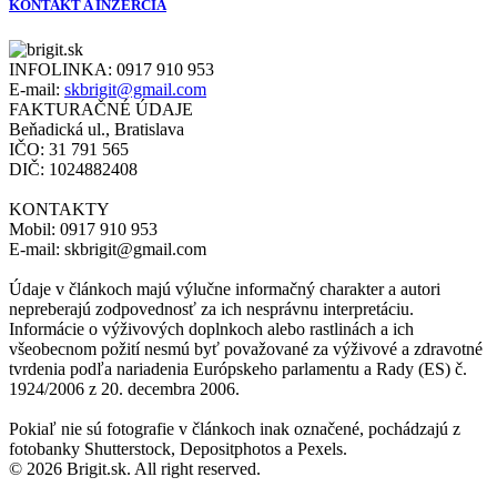
KONTAKT A INZERCIA
INFOLINKA:
0917 910 953
E-mail:
skbrigit@gmail.com
FAKTURAČNÉ ÚDAJE
Beňadická ul., Bratislava
IČO: 31 791 565
DIČ: 1024882408
KONTAKTY
Mobil: 0917 910 953
E-mail: skbrigit@gmail.com
Údaje v článkoch majú výlučne informačný charakter a autori
nepreberajú zodpovednosť za ich nesprávnu interpretáciu.
Informácie o výživových doplnkoch alebo rastlinách a ich
všeobecnom požití nesmú byť považované za výživové a zdravotné
tvrdenia podľa nariadenia Európskeho parlamentu a Rady (ES) č.
1924/2006 z 20. decembra 2006.
Pokiaľ nie sú fotografie v článkoch inak označené, pochádzajú z
fotobanky Shutterstock, Depositphotos a Pexels.
© 2026 Brigit.sk. All right reserved.