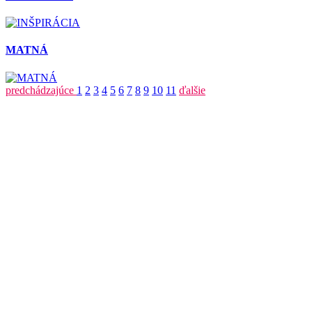
MATNÁ
predchádzajúce
1
2
3
4
5
6
7
8
9
10
11
ďalšie