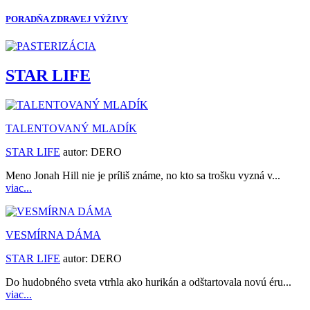
PORADŇA ZDRAVEJ VÝŽIVY
STAR LIFE
TALENTOVANÝ MLADÍK
STAR LIFE
autor:
DERO
Meno Jonah Hill nie je príliš známe, no kto sa trošku vyzná v...
viac...
VESMÍRNA DÁMA
STAR LIFE
autor:
DERO
Do hudobného sveta vtrhla ako hurikán a odštartovala novú éru...
viac...