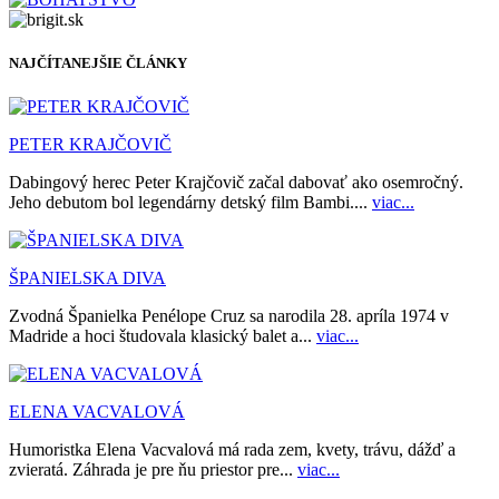
NAJČÍTANEJŠIE ČLÁNKY
PETER KRAJČOVIČ
Dabingový herec Peter Krajčovič začal dabovať ako osemročný.
Jeho debutom bol legendárny detský film Bambi....
viac...
ŠPANIELSKA DIVA
Zvodná Španielka Penélope Cruz sa narodila 28. apríla 1974 v
Madride a hoci študovala klasický balet a...
viac...
ELENA VACVALOVÁ
Humoristka Elena Vacvalová má rada zem, kvety, trávu, dážď a
zvieratá. Záhrada je pre ňu priestor pre...
viac...