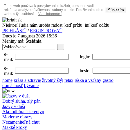
Tento web používa k poskytovaniu služieb, personalizácii
Súhlasím
reklám a analýze návštevnosti súbory cookie. Používaním tohto
webu s tým súhlasíte.
Viac informácií
Niektorí ľudia nám urobia radosť keď prídu, iní keď odídu.
PRIHLÁSIŤ
/
REGISTROVAŤ
Dnes je 7 augusta 2026 15:36
Meniny má:
Štefánia
e-
login:
mail:
e-
heslo:
mail:
home
krása a zdravie
životný štýl
relax
láska a vzťahy
gastro
domácnosť
bývanie
Dobrý sluha, zlý pán
Jazvy v duši
Ako odbúrať stereotyp
Moderné obrazy
Nezameniteľná chuť
Mäkké kroky