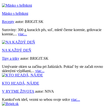
Mäsko s hríbikmi
Recepty
autor:
BRIGIT.SK
Suroviny: 300 g kuracích pŕs, soľ, mleté čierne korenie, grilovacie
korenie,...
viac...
NA KAŽDÝ DEŇ
Tipy a triky
autor:
BRIGIT.SK
Umývanie okien sa začína pri žalúziách. Pokiaľ by ste začali rovno
sklenými výplňami,...
viac...
KTO HĽADÁ, NÁJDE
V RYTME ŽIVOTA
autor:
NIVA
Kamkoľvek ideš, vezmi so sebou svoje srdce
viac...