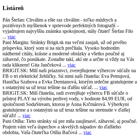
Listáreň
Pán Štefan:
Chválim a ešte raz chválim - toľko múdrych a
pozitívnych myšlienok v sprievode perfektných fotografií –
vyjadrujem najvyššiu známku spokojnosti, stály čitateľ Štefan Filo
...
viac
Pani Margita:
Stránky Brigit.sk ma veľmi zaujali, už od prvého
príspevku, ktorý som si na nich prečítala. Vysoko hodnotím
nádherné citáty, krásne a moderné obrázky a všetko poučné aj
zábavné, čo ponúkate. Zostaňte takí, akí ste a určite si vždy na Vás
rada kliknem! Gita Jančeková ...
viac
BRIGIT.SK:
Milí naši priaznivci, zverejňujeme výhercov súťaže na
FB o tri elektrické žehličky. Sú nimi naši čitatelia: Eva Petrujová,
Hanička Szabova a Evka Demianová, ktorým srdečne gratulujeme a
s ostatnými sa už teraz tešíme na ďalšiu súťaž. ...
viac
BRIGIT.SK:
Milí čitatelia, radi zverejňuje výhercu FB súťaže o
prístroj PLAY na výrobu perlivej vody, v hodnote 84,99 EUR, od
spoločnosti SodaStream, ktorou je Anna Krčmárová. Výherkyni
gratulujeme a s ostatnými sa už teraz tešíme na stretnutie v ďalšej
súťaži! ...
viac
Pani Otília:
Tieto stránky sú pre mňa zaujímavé, zábavné, aj poučné.
Prajem vám veľa úspechov a skvelých nápadov do ďalšieho
obdobia, Vaša čitateľka Otília Bačová ...
viac