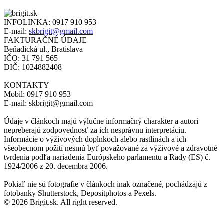
INFOLINKA:
0917 910 953
E-mail:
skbrigit@gmail.com
FAKTURAČNÉ ÚDAJE
Beňadická ul., Bratislava
IČO: 31 791 565
DIČ: 1024882408
KONTAKTY
Mobil: 0917 910 953
E-mail: skbrigit@gmail.com
Údaje v článkoch majú výlučne informačný charakter a autori
nepreberajú zodpovednosť za ich nesprávnu interpretáciu.
Informácie o výživových doplnkoch alebo rastlinách a ich
všeobecnom požití nesmú byť považované za výživové a zdravotné
tvrdenia podľa nariadenia Európskeho parlamentu a Rady (ES) č.
1924/2006 z 20. decembra 2006.
Pokiaľ nie sú fotografie v článkoch inak označené, pochádzajú z
fotobanky Shutterstock, Depositphotos a Pexels.
© 2026 Brigit.sk. All right reserved.