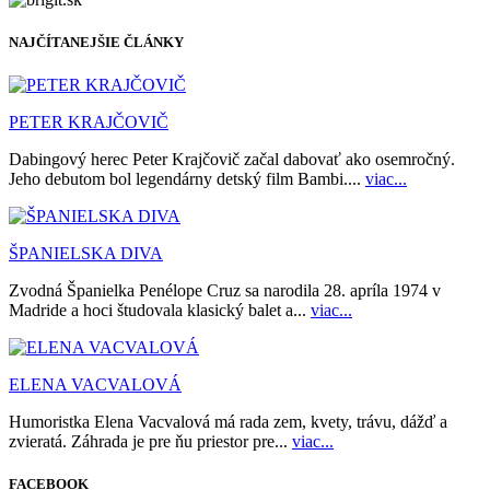
NAJČÍTANEJŠIE ČLÁNKY
PETER KRAJČOVIČ
Dabingový herec Peter Krajčovič začal dabovať ako osemročný.
Jeho debutom bol legendárny detský film Bambi....
viac...
ŠPANIELSKA DIVA
Zvodná Španielka Penélope Cruz sa narodila 28. apríla 1974 v
Madride a hoci študovala klasický balet a...
viac...
ELENA VACVALOVÁ
Humoristka Elena Vacvalová má rada zem, kvety, trávu, dážď a
zvieratá. Záhrada je pre ňu priestor pre...
viac...
FACEBOOK