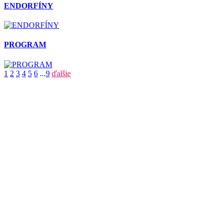
ENDORFÍNY
PROGRAM
1
2
3
4
5
6
...
9
ďalšie