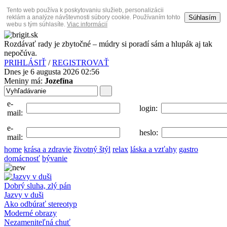
Tento web používa k poskytovaniu služieb, personalizácii
Súhlasím
reklám a analýze návštevnosti súbory cookie. Používaním tohto
webu s tým súhlasíte.
Viac informácií
Rozdávať rady je zbytočné – múdry si poradí sám a hlupák aj tak
nepočúva.
PRIHLÁSIŤ
/
REGISTROVAŤ
Dnes je 6 augusta 2026 02:56
Meniny má:
Jozefína
e-
login:
mail:
e-
heslo:
mail:
home
krása a zdravie
životný štýl
relax
láska a vzťahy
gastro
domácnosť
bývanie
Dobrý sluha, zlý pán
Jazvy v duši
Ako odbúrať stereotyp
Moderné obrazy
Nezameniteľná chuť