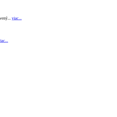
vený...
viac...
iac...