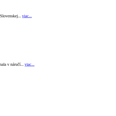
Slovenskej...
viac...
ala v náručí...
viac...