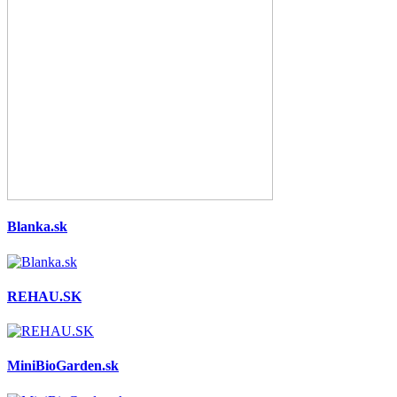
Blanka.sk
REHAU.SK
MiniBioGarden.sk