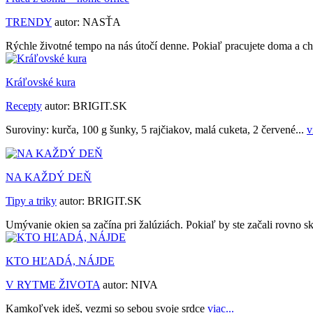
TRENDY
autor:
NASŤA
Rýchle životné tempo na nás útočí denne. Pokiaľ pracujete doma a ch
Kráľovské kura
Recepty
autor:
BRIGIT.SK
Suroviny: kurča, 100 g šunky, 5 rajčiakov, malá cuketa, 2 červené...
v
NA KAŽDÝ DEŇ
Tipy a triky
autor:
BRIGIT.SK
Umývanie okien sa začína pri žalúziách. Pokiaľ by ste začali rovno s
KTO HĽADÁ, NÁJDE
V RYTME ŽIVOTA
autor:
NIVA
Kamkoľvek ideš, vezmi so sebou svoje srdce
viac...