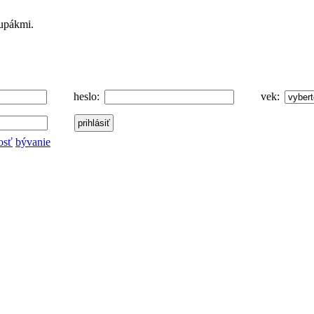
lupákmi.
heslo:
vek:
osť
bývanie