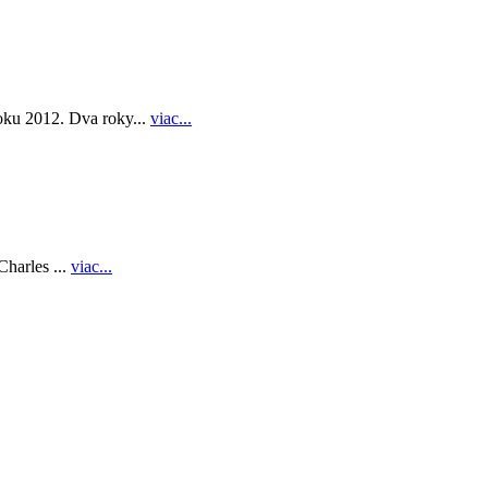
roku 2012. Dva roky...
viac...
harles ...
viac...