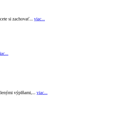
cete si zachovať...
viac...
iac...
klenými výplňami,...
viac...