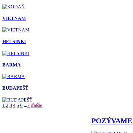
VIETNAM
HELSINKI
BARMA
BUDAPEŠŤ
1
2
3
4
5
6
...
7
ďalšie
POZÝVAME