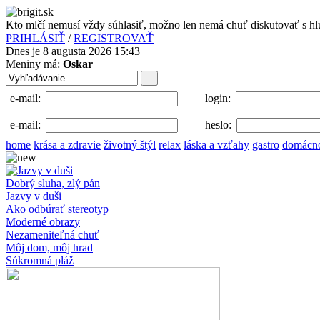
Kto mlčí nemusí vždy súhlasiť, možno len nemá chuť diskutovať s h
PRIHLÁSIŤ
/
REGISTROVAŤ
Dnes je 8 augusta 2026 15:43
Meniny má:
Oskar
e-mail:
login:
e-mail:
heslo:
home
krása a zdravie
životný štýl
relax
láska a vzťahy
gastro
domácn
Dobrý sluha, zlý pán
Jazvy v duši
Ako odbúrať stereotyp
Moderné obrazy
Nezameniteľná chuť
Môj dom, môj hrad
Súkromná pláž