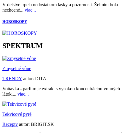
V detstve trpela nedostatkom lásky a pozornosti. Želmíra bola
nechcené...
viac...
HOROSKOPY
SPEKTRUM
Zmyselné vône
TRENDY
autor:
DITA
Voňavka - parfum je extrakt s vysokou koncentráciou vonných
látok....
viac...
Tekvicové pyré
Recepty
autor:
BRIGIT.SK