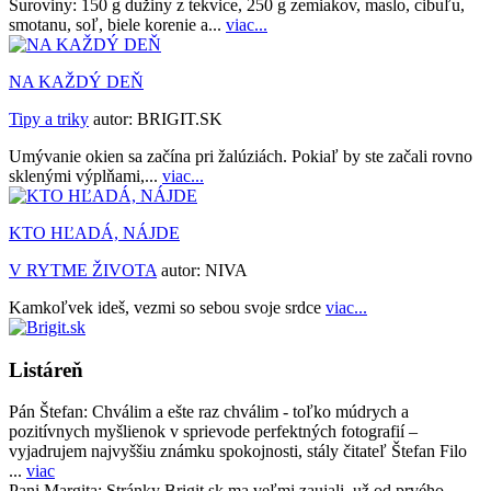
Suroviny: 150 g dužiny z tekvice, 250 g zemiakov, maslo, cibuľu,
smotanu, soľ, biele korenie a...
viac...
NA KAŽDÝ DEŇ
Tipy a triky
autor:
BRIGIT.SK
Umývanie okien sa začína pri žalúziách. Pokiaľ by ste začali rovno
sklenými výplňami,...
viac...
KTO HĽADÁ, NÁJDE
V RYTME ŽIVOTA
autor:
NIVA
Kamkoľvek ideš, vezmi so sebou svoje srdce
viac...
Listáreň
Pán Štefan:
Chválim a ešte raz chválim - toľko múdrych a
pozitívnych myšlienok v sprievode perfektných fotografií –
vyjadrujem najvyššiu známku spokojnosti, stály čitateľ Štefan Filo
...
viac
Pani Margita:
Stránky Brigit.sk ma veľmi zaujali, už od prvého