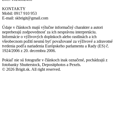
KONTAKTY
Mobil: 0917 910 953
E-mail: skbrigit@gmail.com
Údaje v článkoch majú výlučne informačný charakter a autori
nepreberajú zodpovednosť za ich nesprávnu interpretáciu.
Informácie o výživových doplnkoch alebo rastlinách a ich
všeobecnom požití nesmú byť považované za výživové a zdravotné
tvrdenia podľa nariadenia Európskeho parlamentu a Rady (ES) č.
1924/2006 z 20. decembra 2006.
Pokiaľ nie sú fotografie v článkoch inak označené, pochádzajú z
fotobanky Shutterstock, Depositphotos a Pexels.
© 2026 Brigit.sk. All right reserved.