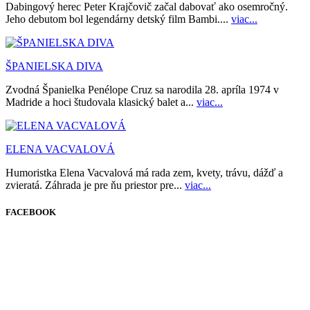
Dabingový herec Peter Krajčovič začal dabovať ako osemročný.
Jeho debutom bol legendárny detský film Bambi....
viac...
ŠPANIELSKA DIVA
Zvodná Španielka Penélope Cruz sa narodila 28. apríla 1974 v
Madride a hoci študovala klasický balet a...
viac...
ELENA VACVALOVÁ
Humoristka Elena Vacvalová má rada zem, kvety, trávu, dážď a
zvieratá. Záhrada je pre ňu priestor pre...
viac...
FACEBOOK