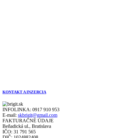
KONTAKT A INZERCIA
INFOLINKA:
0917 910 953
E-mail:
skbrigit@gmail.com
FAKTURAČNÉ ÚDAJE
Beňadická ul., Bratislava
IČO: 31 791 565
DIČ: 1024882408