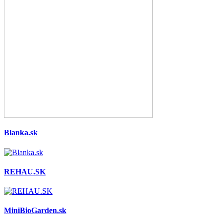
Blanka.sk
REHAU.SK
MiniBioGarden.sk