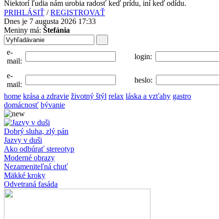
Niektorí ľudia nám urobia radosť keď prídu, iní keď odídu.
PRIHLÁSIŤ
/
REGISTROVAŤ
Dnes je 7 augusta 2026 17:33
Meniny má:
Štefánia
e-
login:
mail:
e-
heslo:
mail:
home
krása a zdravie
životný štýl
relax
láska a vzťahy
gastro
domácnosť
bývanie
Dobrý sluha, zlý pán
Jazvy v duši
Ako odbúrať stereotyp
Moderné obrazy
Nezameniteľná chuť
Mäkké kroky
Odvetraná fasáda