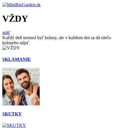
VŽDY
späť
Každý deň nemusí byť krásny, ale v každom dni sa dá niečo
krásneho nájsť.
SKLAMANIE
SKUTKY