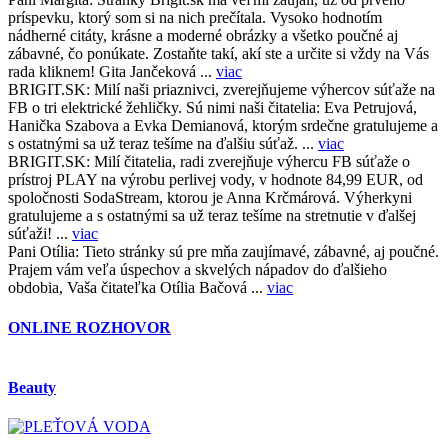
príspevku, ktorý som si na nich prečítala. Vysoko hodnotím
nádherné citáty, krásne a moderné obrázky a všetko poučné aj
zábavné, čo ponúkate. Zostaňte takí, akí ste a určite si vždy na Vás
rada kliknem! Gita Jančeková ...
viac
BRIGIT.SK:
Milí naši priaznivci, zverejňujeme výhercov súťaže na
FB o tri elektrické žehličky. Sú nimi naši čitatelia: Eva Petrujová,
Hanička Szabova a Evka Demianová, ktorým srdečne gratulujeme a
s ostatnými sa už teraz tešíme na ďalšiu súťaž. ...
viac
BRIGIT.SK:
Milí čitatelia, radi zverejňuje výhercu FB súťaže o
prístroj PLAY na výrobu perlivej vody, v hodnote 84,99 EUR, od
spoločnosti SodaStream, ktorou je Anna Krčmárová. Výherkyni
gratulujeme a s ostatnými sa už teraz tešíme na stretnutie v ďalšej
súťaži! ...
viac
Pani Otília:
Tieto stránky sú pre mňa zaujímavé, zábavné, aj poučné.
Prajem vám veľa úspechov a skvelých nápadov do ďalšieho
obdobia, Vaša čitateľka Otília Bačová ...
viac
ONLINE ROZHOVOR
Beauty