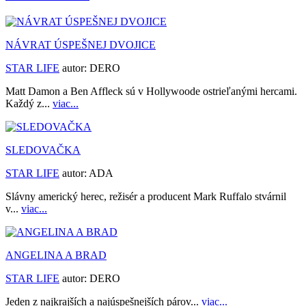
NÁVRAT ÚSPEŠNEJ DVOJICE
STAR LIFE
autor:
DERO
Matt Damon a Ben Affleck sú v Hollywoode ostrieľanými hercami.
Každý z...
viac...
SLEDOVAČKA
STAR LIFE
autor:
ADA
Slávny americký herec, režisér a producent Mark Ruffalo stvárnil
v...
viac...
ANGELINA A BRAD
STAR LIFE
autor:
DERO
Jeden z najkrajších a najúspešnejších párov...
viac...