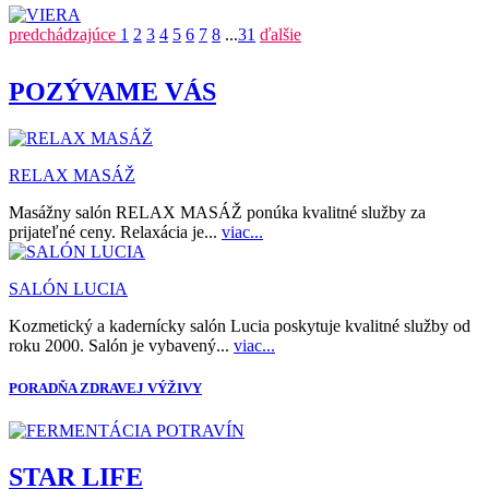
predchádzajúce
1
2
3
4
5
6
7
8
...
31
ďalšie
POZÝVAME VÁS
RELAX MASÁŽ
Masážny salón RELAX MASÁŽ ponúka kvalitné služby za
prijateľné ceny. Relaxácia je...
viac...
SALÓN LUCIA
Kozmetický a kadernícky salón Lucia poskytuje kvalitné služby od
roku 2000. Salón je vybavený...
viac...
PORADŇA ZDRAVEJ VÝŽIVY
STAR LIFE