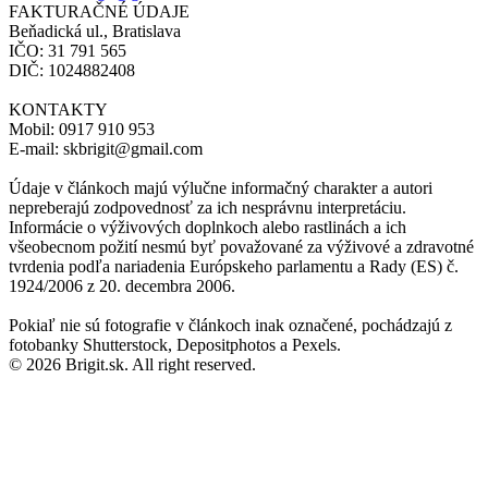
FAKTURAČNÉ ÚDAJE
Beňadická ul., Bratislava
IČO: 31 791 565
DIČ: 1024882408
KONTAKTY
Mobil: 0917 910 953
E-mail: skbrigit@gmail.com
Údaje v článkoch majú výlučne informačný charakter a autori
nepreberajú zodpovednosť za ich nesprávnu interpretáciu.
Informácie o výživových doplnkoch alebo rastlinách a ich
všeobecnom požití nesmú byť považované za výživové a zdravotné
tvrdenia podľa nariadenia Európskeho parlamentu a Rady (ES) č.
1924/2006 z 20. decembra 2006.
Pokiaľ nie sú fotografie v článkoch inak označené, pochádzajú z
fotobanky Shutterstock, Depositphotos a Pexels.
© 2026 Brigit.sk. All right reserved.