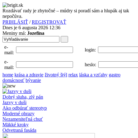
Rozdávať rady je zbytočné – múdry si poradí sám a hlupák aj tak
nepočúva.
PRIHLÁSIŤ
/
REGISTROVAŤ
Dnes je 6 augusta 2026 12:36
Meniny má:
Jozefína
e-
login:
mail:
e-
heslo:
mail:
home
krása a zdravie
životný štýl
relax
láska a vzťahy
gastro
domácnosť
bývanie
Dobrý sluha, zlý pán
Jazvy v duši
Ako odbúrať stereotyp
Moderné obrazy
Nezameniteľná chuť
Mäkké kroky
Odvetraná fasáda