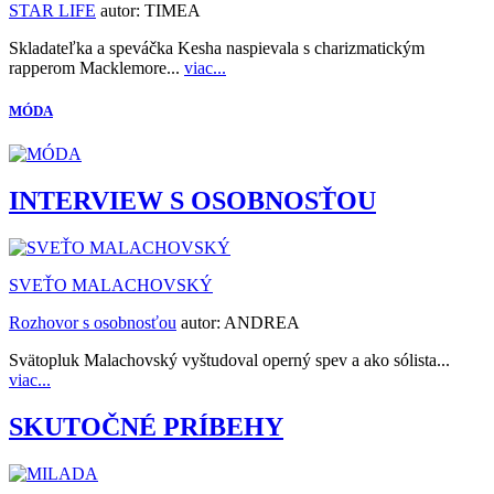
STAR LIFE
autor:
TIMEA
Skladateľka a speváčka Kesha naspievala s charizmatickým
rapperom Macklemore...
viac...
MÓDA
INTERVIEW S OSOBNOSŤOU
SVEŤO MALACHOVSKÝ
Rozhovor s osobnosťou
autor:
ANDREA
Svätopluk Malachovský vyštudoval operný spev a ako sólista...
viac...
SKUTOČNÉ PRÍBEHY