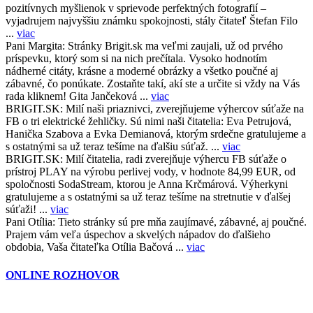
pozitívnych myšlienok v sprievode perfektných fotografií –
vyjadrujem najvyššiu známku spokojnosti, stály čitateľ Štefan Filo
...
viac
Pani Margita:
Stránky Brigit.sk ma veľmi zaujali, už od prvého
príspevku, ktorý som si na nich prečítala. Vysoko hodnotím
nádherné citáty, krásne a moderné obrázky a všetko poučné aj
zábavné, čo ponúkate. Zostaňte takí, akí ste a určite si vždy na Vás
rada kliknem! Gita Jančeková ...
viac
BRIGIT.SK:
Milí naši priaznivci, zverejňujeme výhercov súťaže na
FB o tri elektrické žehličky. Sú nimi naši čitatelia: Eva Petrujová,
Hanička Szabova a Evka Demianová, ktorým srdečne gratulujeme a
s ostatnými sa už teraz tešíme na ďalšiu súťaž. ...
viac
BRIGIT.SK:
Milí čitatelia, radi zverejňuje výhercu FB súťaže o
prístroj PLAY na výrobu perlivej vody, v hodnote 84,99 EUR, od
spoločnosti SodaStream, ktorou je Anna Krčmárová. Výherkyni
gratulujeme a s ostatnými sa už teraz tešíme na stretnutie v ďalšej
súťaži! ...
viac
Pani Otília:
Tieto stránky sú pre mňa zaujímavé, zábavné, aj poučné.
Prajem vám veľa úspechov a skvelých nápadov do ďalšieho
obdobia, Vaša čitateľka Otília Bačová ...
viac
ONLINE ROZHOVOR