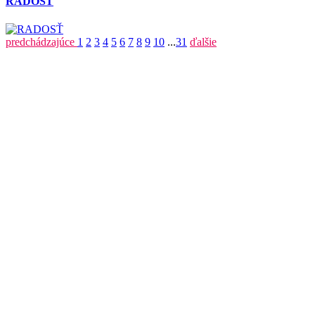
RADOSŤ
predchádzajúce
1
2
3
4
5
6
7
8
9
10
...
31
ďalšie