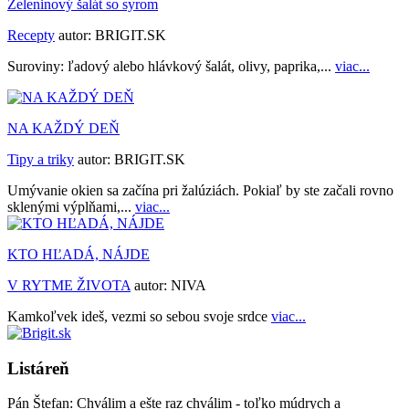
Zeleninový šalát so syrom
Recepty
autor:
BRIGIT.SK
Suroviny: ľadový alebo hlávkový šalát, olivy, paprika,...
viac...
NA KAŽDÝ DEŇ
Tipy a triky
autor:
BRIGIT.SK
Umývanie okien sa začína pri žalúziách. Pokiaľ by ste začali rovno
sklenými výplňami,...
viac...
KTO HĽADÁ, NÁJDE
V RYTME ŽIVOTA
autor:
NIVA
Kamkoľvek ideš, vezmi so sebou svoje srdce
viac...
Listáreň
Pán Štefan:
Chválim a ešte raz chválim - toľko múdrych a