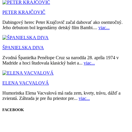
PETER KRAJČOVIČ
Dabingový herec Peter Krajčovič začal dabovať ako osemročný.
Jeho debutom bol legendárny detský film Bambi....
viac...
ŠPANIELSKA DIVA
Zvodná Španielka Penélope Cruz sa narodila 28. apríla 1974 v
Madride a hoci študovala klasický balet a...
viac...
ELENA VACVALOVÁ
Humoristka Elena Vacvalová má rada zem, kvety, trávu, dážď a
zvieratá. Záhrada je pre ňu priestor pre...
viac...
FACEBOOK